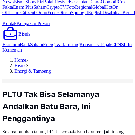
News
Bisnis
ShowBiz
Bola
Lifestyle
Kesehatan
Tekno
Otomotif
Cek
Fakta
Enam Plus
Saham
Crypto
TV
Foto
Regional
Global
Hot
On
Off
Islami
Citizen6
Opini
Feeds
Otosia
Spotlight
English
Disabilitas
Berita
Kontak
Kebijakan Privasi
Bisnis
Ekonomi
Bank
Saham
Energi & Tambang
Konsultasi Pajak
CPNS
Info
Kementan
Home
Bisnis
Energi & Tambang
PLTU Tak Bisa Selamanya
Andalkan Batu Bara, Ini
Penggantinya
Selama puluhan tahun, PLTU berbasis batu bara menjadi tulang