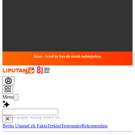
Iklan - Scroll ke bawah untuk melanjutkan
Menu
Tanya apapun tent
Berita Utama
Cek Fakta
Terkini
Terpopuler
Rekomendasi