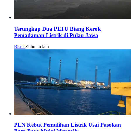
Terungkap Dua PLTU Biang Kerok
Pemadaman Listrik di Pulau Jawa
Bisnis
•
2 bulan lalu
PLN Kebut Pemulihan Listrik Usai Pasokan