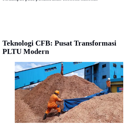
Teknologi CFB: Pusat Transformasi
PLTU Modern
PLN berhasil melakukan uji coba penggunaan 75
persen biomassa Woodchips (kepingan kayu) untuk
bahan bakar pengganti batu bara (cofiring) di PLTU
Bolok dengan kapasitas 2x16,5 Megawatt (MW) di
Kupang, Nusa Tenggara Timur (NTT). (Dok PLN)