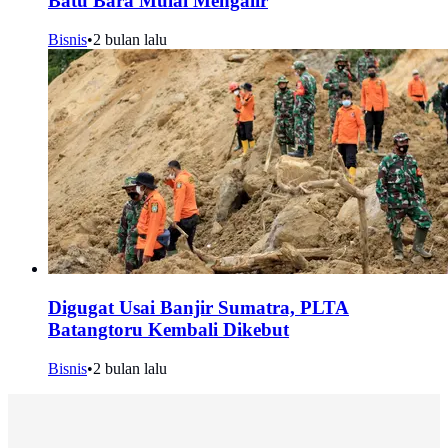
Batu Bara Mulai Mengalir
Bisnis
•
2 bulan lalu
Digugat Usai Banjir Sumatra, PLTA
Batangtoru Kembali Dikebut
Bisnis
•
2 bulan lalu