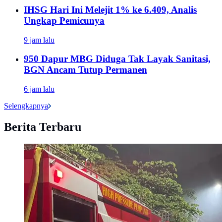
IHSG Hari Ini Melejit 1% ke 6.409, Analis
Ungkap Pemicunya
9 jam lalu
950 Dapur MBG Diduga Tak Layak Sanitasi,
BGN Ancam Tutup Permanen
6 jam lalu
Selengkapnya
Berita Terbaru