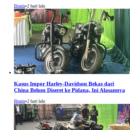
Bisnis
•
2 hari lalu
Kasus Impor Harley-Davidson Bekas dari
China Belum Diseret ke Pidana, Ini Alasannya
Bisnis
•
2 hari lalu