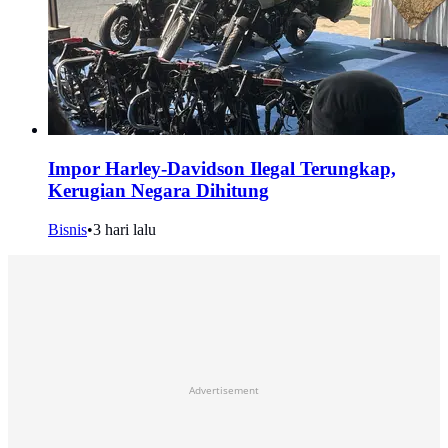
Impor Harley-Davidson Ilegal Terungkap,
Kerugian Negara Dihitung
Bisnis
•
3 hari lalu
Advertisement