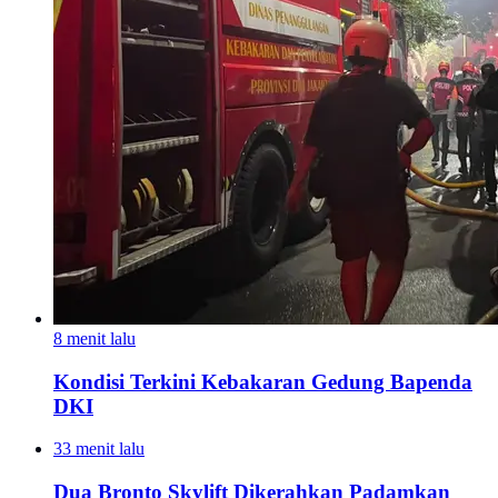
8 menit lalu
Kondisi Terkini Kebakaran Gedung Bapenda
DKI
33 menit lalu
Dua Bronto Skylift Dikerahkan Padamkan