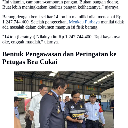
"Ini vitamin, campuran-campuran pangan. Bukan pangan doang.
Buat lebih meningkatkan kualitas pangan kelihatannya,” ujarnya.
Barang dengan berat sekitar 14 ton itu memiliki nilai mencapai Rp
1.247.744.400. Setelah pengecekan,
Menkeu Purbaya
menilai tidak
ada masalah dalam dokumen maupun isi fisik barang.
"14 ton (beratnya) Nilainya itu Rp 1.247.744.400. Tapi kayaknya
oke, enggak masalah,” ujarnya.
Bentuk Pengawasan dan Peringatan ke
Petugas Bea Cukai
Menkeu Purbaya Yudhi Sadewa inspeksi mendadak
(sidak) ke Posko Bea Cukai di kawasan Pelabuhan
Tanjung Priok, Jakarta Utara, pada Senin (13/10/2025).
(Foto: Liputan6.com/Tira Santia)