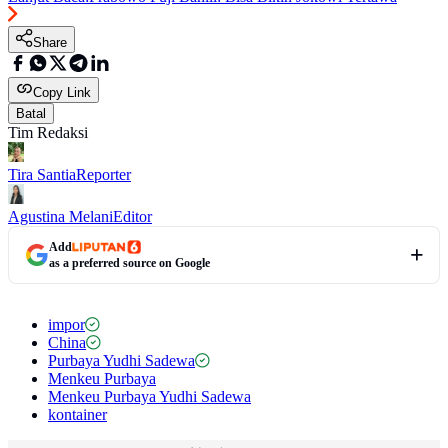
Share
Copy Link
Batal
Tim Redaksi
Tira Santia
Reporter
Agustina Melani
Editor
Add
as a preferred source on Google
impor
China
Purbaya Yudhi Sadewa
Menkeu Purbaya
Menkeu Purbaya Yudhi Sadewa
kontainer