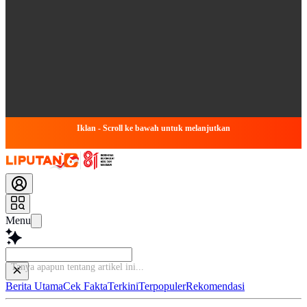
Iklan - Scroll ke bawah untuk melanjutkan
Menu
Tanya apapun ten
Berita Utama
Cek Fakta
Terkini
Terpopuler
Rekomendasi