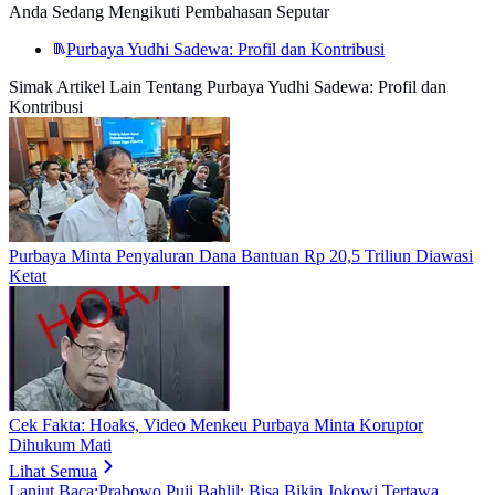
Anda Sedang Mengikuti Pembahasan Seputar
Purbaya Yudhi Sadewa: Profil dan Kontribusi
Simak Artikel Lain Tentang Purbaya Yudhi Sadewa: Profil dan
Kontribusi
Purbaya Minta Penyaluran Dana Bantuan Rp 20,5 Triliun Diawasi
Ketat
Cek Fakta: Hoaks, Video Menkeu Purbaya Minta Koruptor
Dihukum Mati
Lihat Semua
Lanjut Baca:
Prabowo Puji Bahlil: Bisa Bikin Jokowi Tertawa