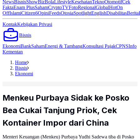
News
Bisnis
ShowBiz
Bola
Lifestyle
Kesehatan
Tekno
Otomotif
Cek
Fakta
Enam Plus
Saham
Crypto
TV
Foto
Regional
Global
Hot
On
Off
Islami
Citizen6
Opini
Feeds
Otosia
Spotlight
English
Disabilitas
Berita
Kontak
Kebijakan Privasi
Bisnis
Ekonomi
Bank
Saham
Energi & Tambang
Konsultasi Pajak
CPNS
Info
Kementan
Home
Bisnis
Ekonomi
Menkeu Purbaya Sidak ke Posko
Bea Cukai Tanjung Priok, Cek
Kontainer Impor dari China
Menteri Keuangan (Menkeu) Purbaya Yudhi Sadewa tiba di Posko