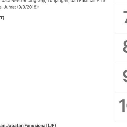
ri data RPP tentang Gaji, Tunjangan, dan Fasilitas PNS
a, Jumat (9/3/2018):
PT)
dan Jabatan Fungsional (JF)