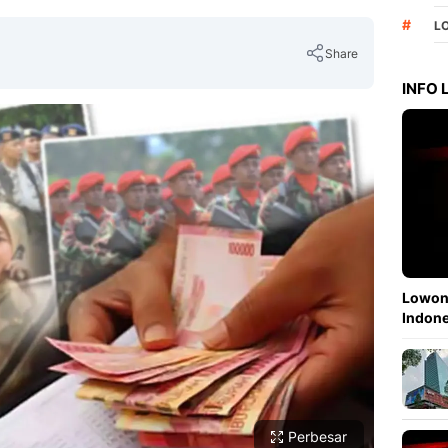
#
L
Share
INFO
Copy Link
Lowong
Indone
Perbesar