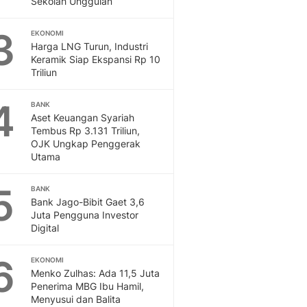
Sekolah Unggulan
Sport
Berita Bola Terkini, Ja
3
Klasemen, Hasil Liga
EKONOMI
Harga LNG Turun, Industri
Keramik Siap Ekspansi Rp 10
Triliun
4
BANK
Aset Keuangan Syariah
Tembus Rp 3.131 Triliun,
OJK Ungkap Penggerak
Utama
5
BANK
Bank Jago-Bibit Gaet 3,6
Juta Pengguna Investor
Digital
6
EKONOMI
Menko Zulhas: Ada 11,5 Juta
Penerima MBG Ibu Hamil,
Menyusui dan Balita