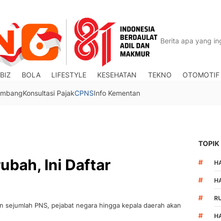
BIZ
BOLA
LIFESTYLE
KESEHATAN
TEKNO
OTOMOTIF
Tambang
Konsultasi Pajak
CPNS
Info Kementan
TOPIK
ubah, Ini Daftar
#
HA
#
H
#
R
n sejumlah PNS, pejabat negara hingga kepala daerah akan
#
H