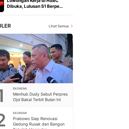
Lowongan Kerja di HSBC
Feeds
Dibuka, Lulusan S1 Berpe…
Feeds Liputan6: Kumpul
Terbaru Harian
Otosia
ULER
Lihat Semua
Otosia
Spotlight
Berita Terkini, Kabar Te
Dan Dunia - Liputan6.
English
Exploring Knowledge, T
En.Liputan6.com
Disabilitas
Disabilitas Berita Terkini
1
EKONOMI
Harian, Berita Terbaru,
Menhub Dudy Sebut Perpres
Berita
Ojol Bakal Terbit Bulan Ini
Berita Hari Ini Politik,
Health
2
EKONOMI
Kabar Berita Terbaru D
Prabowo Siap Renovasi
Diet, Herbal Terbaik
Gedung Rusak dan Bangun