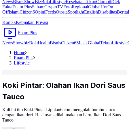
News
Bisnis
ShowBiz
Bola
Lifestyle
Kesehatan
Tekno
Otomotif
Cek
Fakta
Enam Plus
Saham
Crypto
TV
Foto
Regional
Global
Hot
On
Off
Islami
Citizen6
Opini
Feeds
Otosia
Spotlight
English
Disabilitas
Berita
Kontak
Kebijakan Privasi
Enam Plus
News
Showbiz
Bola
Health
Bisnis
Citizen6
Musik
Global
Tekno
Lifestyle
Home
Enam Plus
Lifestyle
Koki Pintar: Olahan Ikan Dori Saus
Tauco
Kali ini tim Koki Pintar Liputan6.com mengolah bumbu tauco
dengan ikan dori. Hasilnya jadilah makanan baru, Ikan Dori Saus
Tauco.