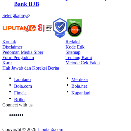
Bank BJB
Selengkapnya
Kontak
Redaksi
Disclaimer
Kode Etik
Pedoman Media Siber
Sitemap
Form Pengaduan
Tentang Kami
Karir
Metode Cek Fakta
Hak Jawab dan Koreksi Berita
Liputan6
Merdeka
Bola.com
Bola.net
Fimela
Kapanlagi
Brilio
Connect with us
Copyright © 2026
Liputan6.com