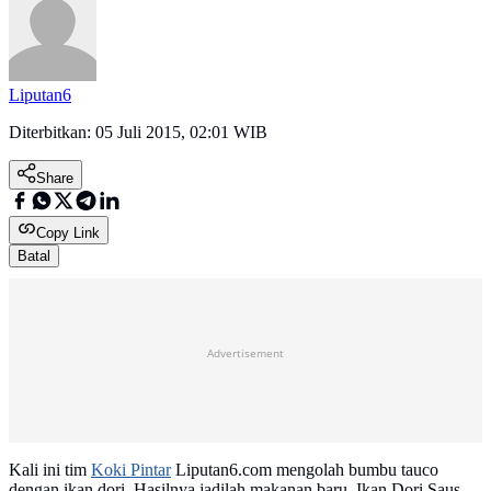
Liputan6
Diterbitkan:
05 Juli 2015, 02:01 WIB
Share
Copy Link
Batal
Advertisement
Kali ini tim
Koki Pintar
Liputan6.com mengolah bumbu tauco
dengan ikan dori. Hasilnya jadilah makanan baru, Ikan Dori Saus