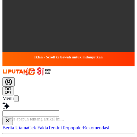
Iklan - Scroll ke bawah untuk melanjutkan
Menu
Tanya apapun tentang artikel ini...
Berita Utama
Cek Fakta
Terkini
Terpopuler
Rekomendasi