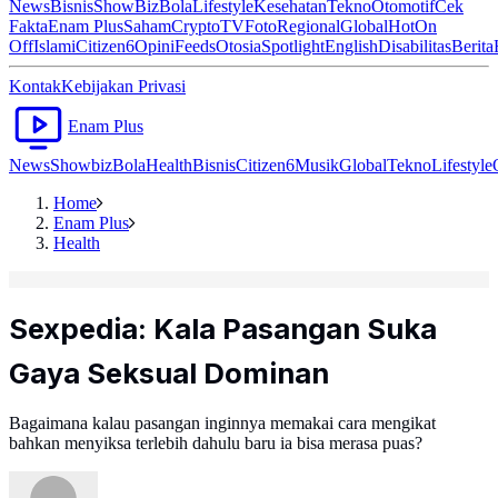
News
Bisnis
ShowBiz
Bola
Lifestyle
Kesehatan
Tekno
Otomotif
Cek
Fakta
Enam Plus
Saham
Crypto
TV
Foto
Regional
Global
Hot
On
Off
Islami
Citizen6
Opini
Feeds
Otosia
Spotlight
English
Disabilitas
Berita
Kontak
Kebijakan Privasi
Enam Plus
News
Showbiz
Bola
Health
Bisnis
Citizen6
Musik
Global
Tekno
Lifestyle
Home
Enam Plus
Health
Sexpedia: Kala Pasangan Suka
Gaya Seksual Dominan
Bagaimana kalau pasangan inginnya memakai cara mengikat
bahkan menyiksa terlebih dahulu baru ia bisa merasa puas?