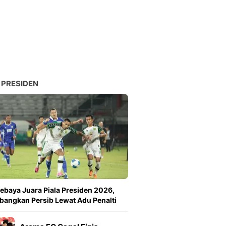
Sport
Berita Bola Terkini, Ja
Klasemen, Hasil Liga
 PRESIDEN
ebaya Juara Piala Presiden 2026,
angkan Persib Lewat Adu Penalti