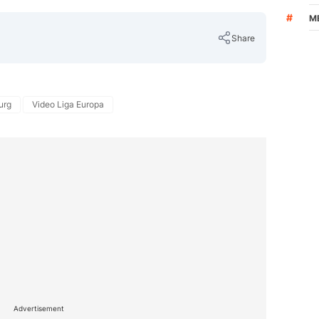
#
M
Share
urg
Video Liga Europa
Copy Link
Advertisement