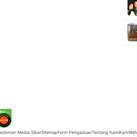
edoman Media Siber
Sitemap
Form Pengaduan
Tentang Kami
Karir
Met