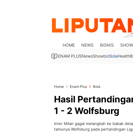
HOME
NEWS
BISNIS
SHOW
ENAM PLUS
News
Showbiz
Bola
Health
B
Home
Enam Plus
Bola
Hasil Pertandingan
1 - 2 Wolfsburg
Inter Milan gagal melangkah ke babak dela
tamunya Wolfsburg pada pertandingan Lig