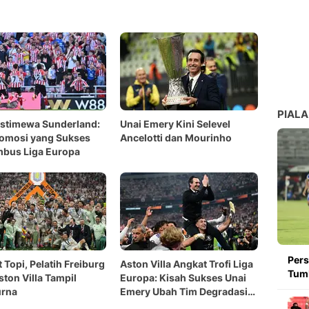
PIALA
Istimewa Sunderland:
Unai Emery Kini Selevel
romosi yang Sukses
Ancelotti dan Mourinho
bus Liga Europa
Pers
 Topi, Pelatih Freiburg
Aston Villa Angkat Trofi Liga
Tumb
ston Villa Tampil
Europa: Kisah Sukses Unai
rna
Emery Ubah Tim Degradasi
Jadi Juara