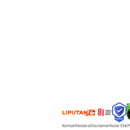
Kontak
Redaksi
Disclaimer
Kode Etik
P