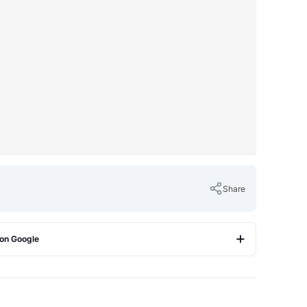
Share
 on Google
Copy Link