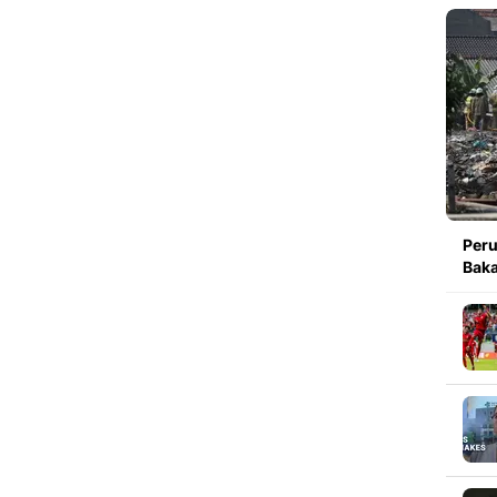
Peru
Baka