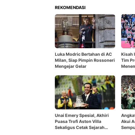
REKOMENDASI
Luka Modric Bertahan di AC
Kisah 
Milan, Siap Pimpin Rossoneri
Tim P
Mengejar Gelar
Menem
Unai Emery Spesial, Akhiri
Angkat
Puasa Trofi Aston Villa
Akui A
Sekaligus Cetak Sejarah
Sempu
Individu