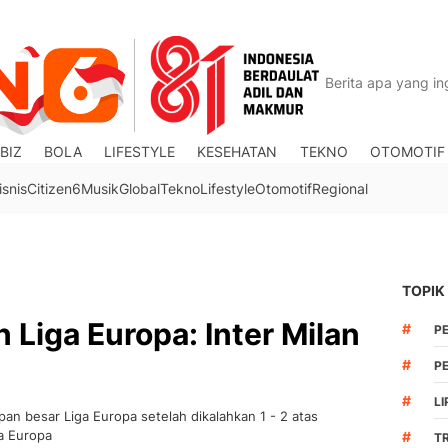
BIZ
BOLA
LIFESTYLE
KESEHATAN
TEKNO
OTOMOTIF
isnis
Citizen6
Musik
Global
Tekno
Lifestyle
Otomotif
Regional
TOPIK
 Liga Europa: Inter Milan
#
P
#
PE
#
LI
pan besar Liga Europa setelah dikalahkan 1 - 2 atas
a Europa
#
T