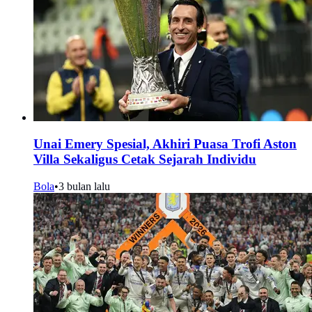
Unai Emery Spesial, Akhiri Puasa Trofi Aston
Villa Sekaligus Cetak Sejarah Individu
Bola
•
3 bulan lalu