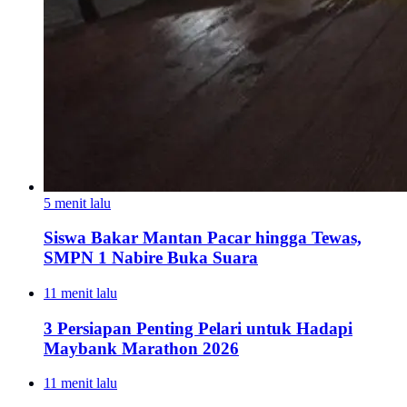
5 menit lalu
Siswa Bakar Mantan Pacar hingga Tewas,
SMPN 1 Nabire Buka Suara
11 menit lalu
3 Persiapan Penting Pelari untuk Hadapi
Maybank Marathon 2026
11 menit lalu