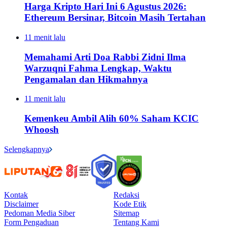
Harga Kripto Hari Ini 6 Agustus 2026:
Ethereum Bersinar, Bitcoin Masih Tertahan
11 menit lalu
Memahami Arti Doa Rabbi Zidni Ilma
Warzuqni Fahma Lengkap, Waktu
Pengamalan dan Hikmahnya
11 menit lalu
Kemenkeu Ambil Alih 60% Saham KCIC
Whoosh
Selengkapnya
Kontak
Redaksi
Disclaimer
Kode Etik
Pedoman Media Siber
Sitemap
Form Pengaduan
Tentang Kami