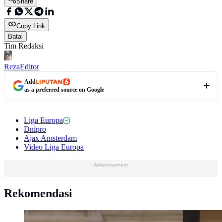
Share
Copy Link
Batal
Tim Redaksi
Reza
Editor
Add
as a preferred source on Google
Liga Europa
Dnipro
Ajax Amsterdam
Video Liga Europa
Advertisement
Rekomendasi