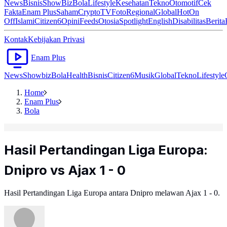
News
Bisnis
ShowBiz
Bola
Lifestyle
Kesehatan
Tekno
Otomotif
Cek
Fakta
Enam Plus
Saham
Crypto
TV
Foto
Regional
Global
Hot
On
Off
Islami
Citizen6
Opini
Feeds
Otosia
Spotlight
English
Disabilitas
Berita
Kontak
Kebijakan Privasi
Enam Plus
News
Showbiz
Bola
Health
Bisnis
Citizen6
Musik
Global
Tekno
Lifestyle
Home
Enam Plus
Bola
Hasil Pertandingan Liga Europa:
Dnipro vs Ajax 1 - 0
Hasil Pertandingan Liga Europa antara Dnipro melawan Ajax 1 - 0.