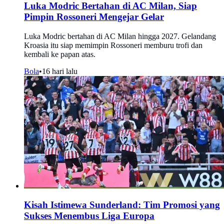
Luka Modric Bertahan di AC Milan, Siap
Pimpin Rossoneri Mengejar Gelar
Luka Modric bertahan di AC Milan hingga 2027. Gelandang
Kroasia itu siap memimpin Rossoneri memburu trofi dan
kembali ke papan atas.
Bola
•
16 hari lalu
Kisah Istimewa Sunderland: Tim Promosi yang
Sukses Menembus Liga Europa