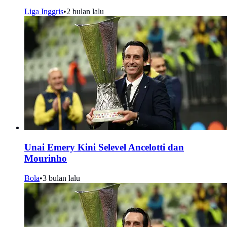
Liga Inggris
•
2 bulan lalu
Unai Emery Kini Selevel Ancelotti dan
Mourinho
Bola
•
3 bulan lalu