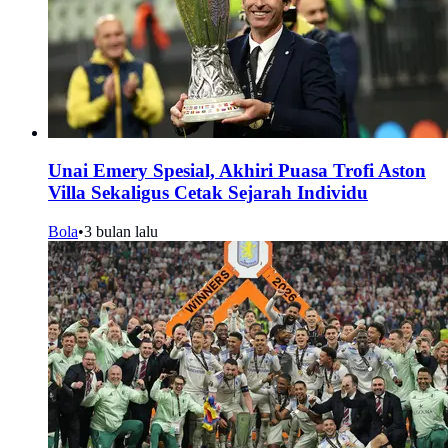
Unai Emery Spesial, Akhiri Puasa Trofi Aston
Villa Sekaligus Cetak Sejarah Individu
Bola
•
3 bulan lalu