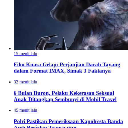
15 menit lalu
Film Kuasa Gelap: Perjanjian Darah Tayang
dalam Format IMAX, Simak 3 Faktanya
32 menit lalu
6 Bulan Buron, Pelaku Kekerasan Seksual
Anak Ditangkap Sembunyi di Mobil Travel
45 menit lalu
Polri Pastikan Pemeriksaan Kapolresta Banda
Aceh Berjalan Transparan