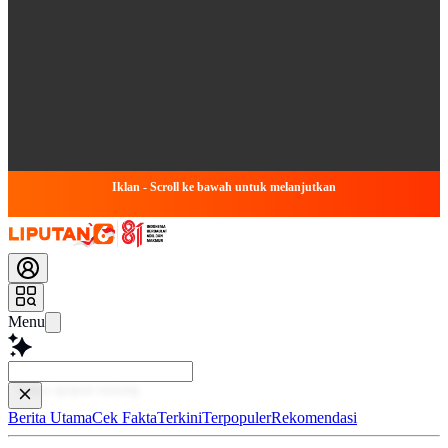
Iklan - Scroll ke bawah untuk melanjutkan
Menu
Baca
Berita Utama
Cek Fakta
Terkini
Terpopuler
Rekomendasi