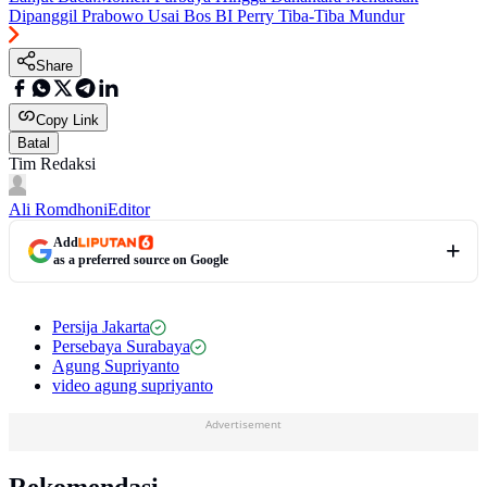
Dipanggil Prabowo Usai Bos BI Perry Tiba-Tiba Mundur
Share
Copy Link
Batal
Tim Redaksi
Ali Romdhoni
Editor
Add
as a preferred source on Google
Persija Jakarta
Persebaya Surabaya
Agung Supriyanto
video agung supriyanto
Advertisement