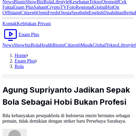
News
Bisnis
ShowBiz
Bola
Lifestyle
Kesehatan
Tekno
Otomotif
Cek
Fakta
Enam Plus
Saham
Crypto
TV
Foto
Regional
Global
Hot
On
Off
Islami
Citizen6
Opini
Feeds
Otosia
Spotlight
English
Disabilitas
Berita
Kontak
Kebijakan Privasi
Enam Plus
News
Showbiz
Bola
Health
Bisnis
Citizen6
Musik
Global
Tekno
Lifestyle
Home
Enam Plus
Bola
Agung Supriyanto Jadikan Sepak
Bola Sebagai Hobi Bukan Profesi
Bila kebanyakan pesepakbola di Indonesia murni berstatus sebagai
pemain, tidak demikian dengan striker baru Persebaya Surabaya.