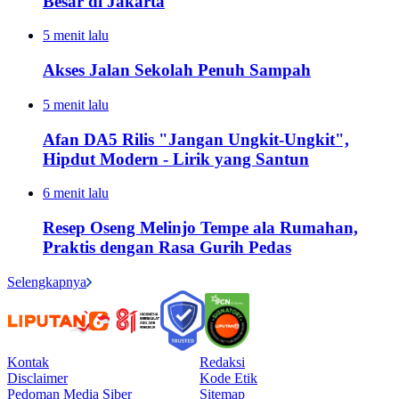
Besar di Jakarta
5 menit lalu
Akses Jalan Sekolah Penuh Sampah
5 menit lalu
Afan DA5 Rilis "Jangan Ungkit-Ungkit",
Hipdut Modern - Lirik yang Santun
6 menit lalu
Resep Oseng Melinjo Tempe ala Rumahan,
Praktis dengan Rasa Gurih Pedas
Selengkapnya
Kontak
Redaksi
Disclaimer
Kode Etik
Pedoman Media Siber
Sitemap