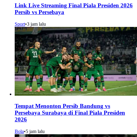
Link Live Streaming Final Piala Presiden 2026
Persib vs Persebaya
Sport
•
3 jam lalu
Tempat Menonton Persib Bandung vs
Persebaya Surabaya di Final Piala Presiden
2026
Bola
•
5 jam lalu