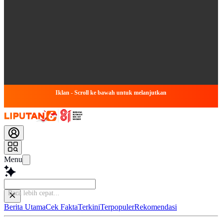
Iklan - Scroll ke bawah untuk melanjutkan
Menu
Si
Berita Utama
Cek Fakta
Terkini
Terpopuler
Rekomendasi