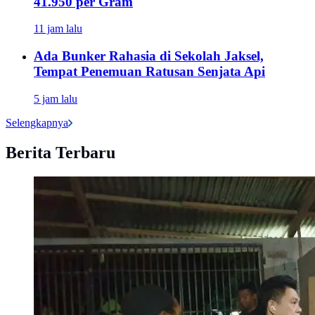
41.950 per Gram
11 jam lalu
Ada Bunker Rahasia di Sekolah Jaksel,
Tempat Penemuan Ratusan Senjata Api
5 jam lalu
Selengkapnya
Berita Terbaru