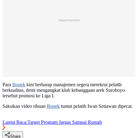
Advertisement
Para
Bonek
kini berharap manajemen segera merekrut pelatih
berkualitas, demi mengangkat klub kebanggaan arek Suroboyo
tersebut promosi ke Liga I.
Saksikan video ribuan
Bonek
tuntut pelatih Iwan Setiawan dipecat.
Lanjut Baca:
Target Program Jargas Sampai Rumah
Share