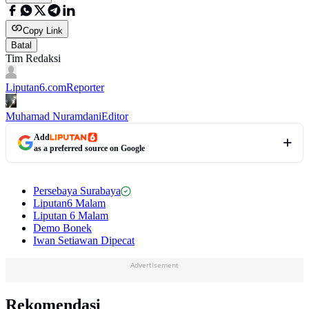
Copy Link
Batal
Tim Redaksi
Liputan6.com
Reporter
Muhamad Nuramdani
Editor
Add
as a preferred source on Google
Persebaya Surabaya
Liputan6 Malam
Liputan 6 Malam
Demo Bonek
Iwan Setiawan Dipecat
Advertisement
Rekomendasi