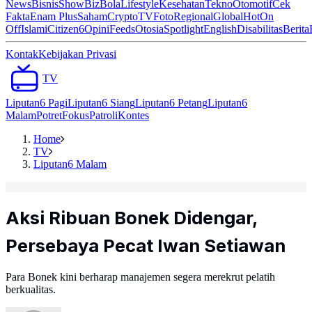
News
Bisnis
ShowBiz
Bola
Lifestyle
Kesehatan
Tekno
Otomotif
Cek
Fakta
Enam Plus
Saham
Crypto
TV
Foto
Regional
Global
Hot
On
Off
Islami
Citizen6
Opini
Feeds
Otosia
Spotlight
English
Disabilitas
Berita
Kontak
Kebijakan Privasi
TV
Liputan6 Pagi
Liputan6 Siang
Liputan6 Petang
Liputan6
Malam
Potret
Fokus
Patroli
Kontes
Home
TV
Liputan6 Malam
Aksi Ribuan Bonek Didengar,
Persebaya Pecat Iwan Setiawan
Para Bonek kini berharap manajemen segera merekrut pelatih
berkualitas.