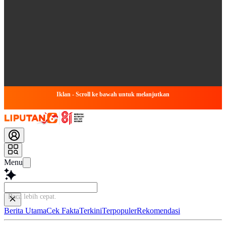
Iklan - Scroll ke bawah untuk melanjutkan
Menu
Baca lebih cepat...
Berita Utama
Cek Fakta
Terkini
Terpopuler
Rekomendasi