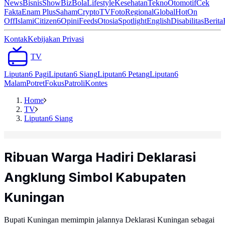
News
Bisnis
ShowBiz
Bola
Lifestyle
Kesehatan
Tekno
Otomotif
Cek
Fakta
Enam Plus
Saham
Crypto
TV
Foto
Regional
Global
Hot
On
Off
Islami
Citizen6
Opini
Feeds
Otosia
Spotlight
English
Disabilitas
Berita
Kontak
Kebijakan Privasi
TV
Liputan6 Pagi
Liputan6 Siang
Liputan6 Petang
Liputan6
Malam
Potret
Fokus
Patroli
Kontes
Home
TV
Liputan6 Siang
Ribuan Warga Hadiri Deklarasi
Angklung Simbol Kabupaten
Kuningan
Bupati Kuningan memimpin jalannya Deklarasi Kuningan sebagai