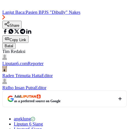
Lanjut Baca:
Pasien BPJS "Dibully" Nakes
Share
Copy Link
Batal
Tim Redaksi
Liputan6.com
Reporter
Raden Trimutia Hatta
Editor
Ridho Insan Putra
Editor
Add
as a preferred source on Google
angklung
Liputan 6 Siang