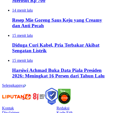
Merosot Rp 700
14 menit lalu
Resep Mie Goreng Saus Keju yang Creamy
dan Anti Pecah
15 menit lalu
Diduga Curi Kabel, Pria Terbakar Akibat
Sengatan Listrik
15 menit lalu
Harsiwi Achmad Buka Data Piala Presiden
2026: Meningkat 16 Persen dari Tahun Lalu
Selengkapnya
Kontak
Redaksi
Disclaimer
Kode Etik