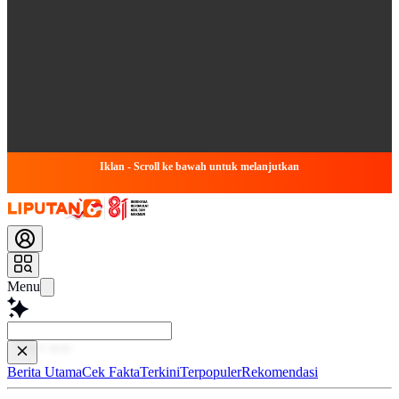
Iklan - Scroll ke bawah untuk melanjutkan
Menu
Baca
Berita Utama
Cek Fakta
Terkini
Terpopuler
Rekomendasi