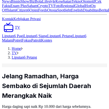
News
Bisnis
ShowBiz
Bola
Lifestyle
Kesehatan
Tekno
Otomotif
Cek
Fakta
Enam Plus
Saham
Crypto
TV
Foto
Regional
Global
Hot
On
Off
Islami
Citizen6
Opini
Feeds
Otosia
Spotlight
English
Disabilitas
Berita
Kontak
Kebijakan Privasi
TV
Liputan6 Pagi
Liputan6 Siang
Liputan6 Petang
Liputan6
Malam
Potret
Fokus
Patroli
Kontes
Home
TV
Liputan6 Petang
Jelang Ramadhan, Harga
Sembako di Sejumlah Daerah
Merangkak Naik
Harga daging sapi naik Rp 10.000 dari harga sebelumnya.