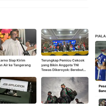
Copy Link
PIALA
arno Siap Kirim
Terungkap Pemicu Cekcok
n Air ke Tangerang
yang Bikin Anggota TNI
Tewas Dikeroyok: Berebut
Taichan
Pesa
Band