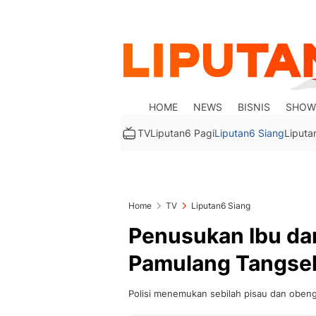
HOME
NEWS
BISNIS
SHOW
TV
Liputan6 Pagi
Liputan6 Siang
Liputa
Home
TV
Liputan6 Siang
Penusukan Ibu d
Pamulang Tangse
Polisi menemukan sebilah pisau dan obeng