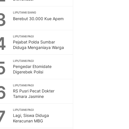
Feeds
Feeds Liputan6: Kumpul
3
LIPUTAN6 SIANG
Terbaru Harian
Berebut 30.000 Kue Apem
Otosia
Otosia
4
LIPUTAN6 PAGI
Spotlight
Pejabat Polda Sumbar
Berita Terkini, Kabar Te
Diduga Menganiaya Warga
Dan Dunia - Liputan6.
English
5
LIPUTAN6 PAGI
Exploring Knowledge, T
Pengedar Etomidate
En.Liputan6.com
Digerebek Polisi
Disabilitas
Disabilitas Berita Terkini
6
LIPUTAN6 PAGI
Harian, Berita Terbaru,
RS Pusri Pecat Dokter
Tamara Jasmine
Berita
Berita Hari Ini Politik,
7
Health
LIPUTAN6 PAGI
Lagi, Siswa Diduga
Kabar Berita Terbaru D
Keracunan MBG
Diet, Herbal Terbaik