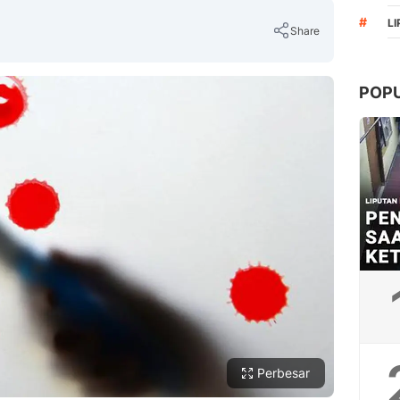
#
L
Share
POP
Copy Link
Perbesar