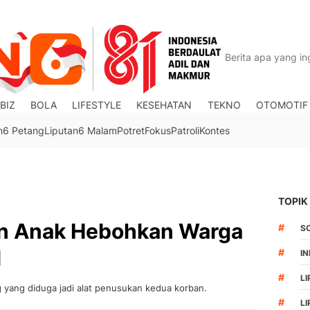
BIZ
BOLA
LIFESTYLE
KESEHATAN
TEKNO
OTOMOTIF
n6 Petang
Liputan6 Malam
Potret
Fokus
Patroli
Kontes
TOPIK
an Anak Hebohkan Warga
#
S
l
#
I
#
LI
 yang diduga jadi alat penusukan kedua korban.
#
L