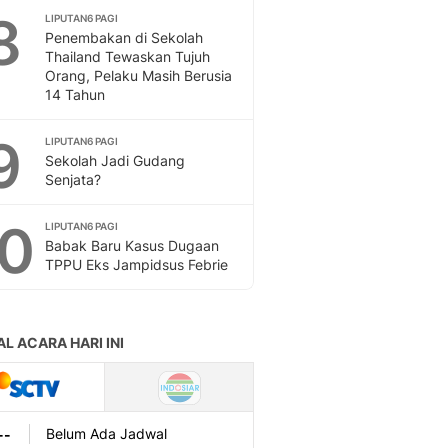
Sport
8
LIPUTAN6 PAGI
Berita Bola Terkini, Ja
Penembakan di Sekolah
Klasemen, Hasil Liga
Thailand Tewaskan Tujuh
Orang, Pelaku Masih Berusia
14 Tahun
9
LIPUTAN6 PAGI
Sekolah Jadi Gudang
Senjata?
10
LIPUTAN6 PAGI
Babak Baru Kasus Dugaan
TPPU Eks Jampidsus Febrie