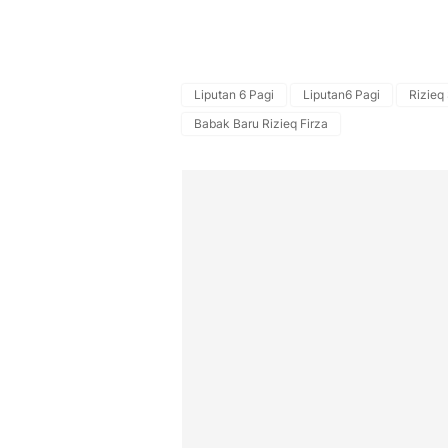
Liputan 6 Pagi
Liputan6 Pagi
Rizieq
Babak Baru Rizieq Firza