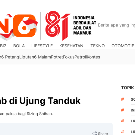
BIZ
BOLA
LIFESTYLE
KESEHATAN
TEKNO
OTOMOTIF
n6 Petang
Liputan6 Malam
Potret
Fokus
Patroli
Kontes
TOPIK
ab di Ujung Tanduk
#
S
#
I
an paksa bagi Rizieq Shihab.
#
LI
#
L
Share