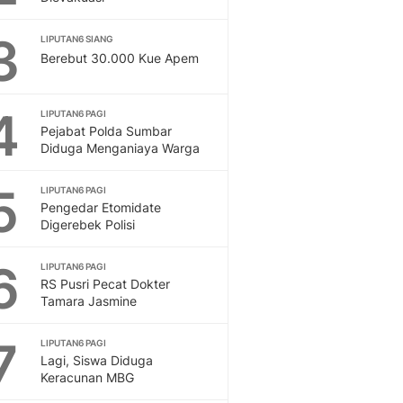
Feeds
Feeds Liputan6: Kumpul
3
LIPUTAN6 SIANG
Terbaru Harian
Berebut 30.000 Kue Apem
Otosia
Otosia
4
LIPUTAN6 PAGI
Spotlight
Pejabat Polda Sumbar
Berita Terkini, Kabar Te
Diduga Menganiaya Warga
Dan Dunia - Liputan6.
English
5
LIPUTAN6 PAGI
Exploring Knowledge, T
Pengedar Etomidate
En.Liputan6.com
Digerebek Polisi
Disabilitas
Disabilitas Berita Terkini
6
LIPUTAN6 PAGI
Harian, Berita Terbaru,
RS Pusri Pecat Dokter
Tamara Jasmine
Berita
Berita Hari Ini Politik,
7
Health
LIPUTAN6 PAGI
Lagi, Siswa Diduga
Kabar Berita Terbaru D
Keracunan MBG
Diet, Herbal Terbaik