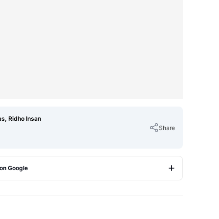
s, Ridho Insan
Share
 on Google
Copy Link