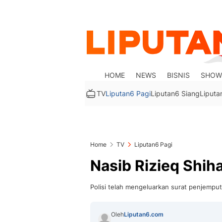
HOME
NEWS
BISNIS
SHOW
TV
Liputan6 Pagi
Liputan6 Siang
Liputa
Home
TV
Liputan6 Pagi
Nasib Rizieq Shih
Polisi telah mengeluarkan surat penjemput
Oleh
Liputan6.com