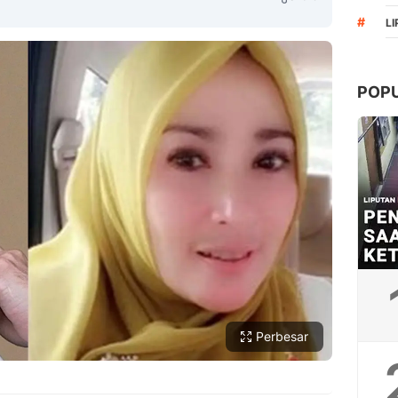
#
L
POP
Copy Link
Perbesar