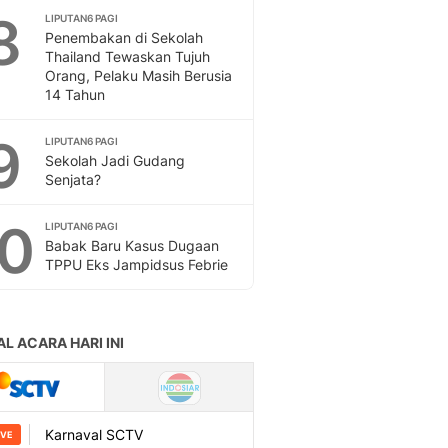
Sport
8
LIPUTAN6 PAGI
Berita Bola Terkini, Ja
Penembakan di Sekolah
Klasemen, Hasil Liga
Thailand Tewaskan Tujuh
Orang, Pelaku Masih Berusia
14 Tahun
9
LIPUTAN6 PAGI
Sekolah Jadi Gudang
Senjata?
10
LIPUTAN6 PAGI
Babak Baru Kasus Dugaan
TPPU Eks Jampidsus Febrie