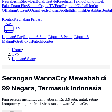
News
Bisnis
ShowBiz
Bola
Lifestyle
Kesehatan
Tekno
Otomotif
Cek
Fakta
Enam Plus
Saham
Crypto
TV
Foto
Regional
Global
Hot
On
Off
Islami
Citizen6
Opini
Feeds
Otosia
Spotlight
English
Disabilitas
Berita
Kontak
Kebijakan Privasi
TV
Liputan6 Pagi
Liputan6 Siang
Liputan6 Petang
Liputan6
Malam
Potret
Fokus
Patroli
Kontes
Home
TV
Liputan6 Siang
Serangan WannaCry Mewabah di
99 Negara, Termasuk Indonesia
Para peretas menuntut uang tebusan Rp 3,9 juta, untuk setiap
komputer yang terinfeksi virus ransomware WannaCry.