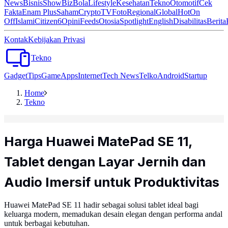
News
Bisnis
ShowBiz
Bola
Lifestyle
Kesehatan
Tekno
Otomotif
Cek
Fakta
Enam Plus
Saham
Crypto
TV
Foto
Regional
Global
Hot
On
Off
Islami
Citizen6
Opini
Feeds
Otosia
Spotlight
English
Disabilitas
Berita
Kontak
Kebijakan Privasi
Tekno
Gadget
Tips
Game
Apps
Internet
Tech News
Telko
Android
Startup
Home
Tekno
Harga Huawei MatePad SE 11,
Tablet dengan Layar Jernih dan
Audio Imersif untuk Produktivitas
Huawei MatePad SE 11 hadir sebagai solusi tablet ideal bagi
keluarga modern, memadukan desain elegan dengan performa andal
untuk berbagai kebutuhan.