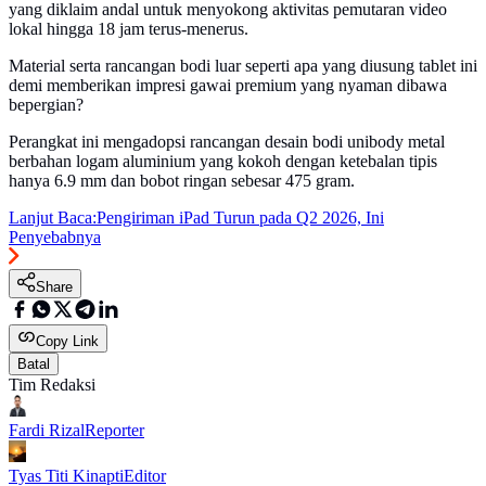
yang diklaim andal untuk menyokong aktivitas pemutaran video
lokal hingga 18 jam terus-menerus.
Material serta rancangan bodi luar seperti apa yang diusung tablet ini
demi memberikan impresi gawai premium yang nyaman dibawa
bepergian?
Perangkat ini mengadopsi rancangan desain bodi unibody metal
berbahan logam aluminium yang kokoh dengan ketebalan tipis
hanya 6.9 mm dan bobot ringan sebesar 475 gram.
Lanjut Baca:
Pengiriman iPad Turun pada Q2 2026, Ini
Penyebabnya
Share
Copy Link
Batal
Tim Redaksi
Fardi Rizal
Reporter
Tyas Titi Kinapti
Editor