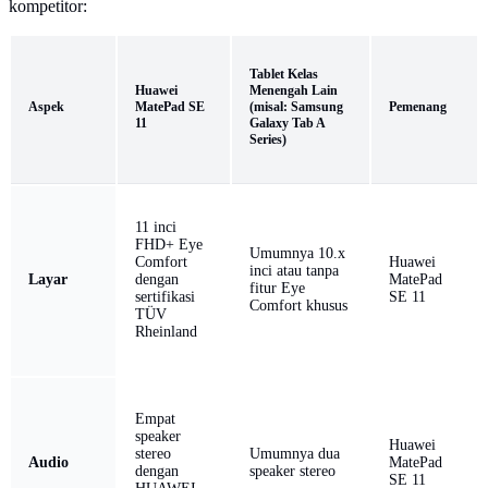
kompetitor:
Tablet Kelas
Huawei
Menengah Lain
Aspek
MatePad SE
(misal: Samsung
Pemenang
11
Galaxy Tab A
Series)
11 inci
FHD+ Eye
Umumnya 10.x
Comfort
Huawei
inci atau tanpa
Layar
dengan
MatePad
fitur Eye
sertifikasi
SE 11
Comfort khusus
TÜV
Rheinland
Empat
speaker
Huawei
stereo
Umumnya dua
Audio
MatePad
dengan
speaker stereo
SE 11