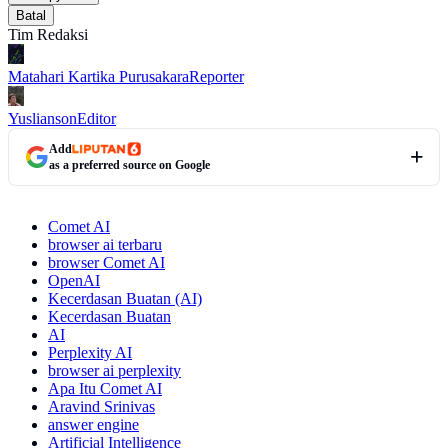
Batal
Tim Redaksi
Matahari Kartika Purusakara
Reporter
Yuslianson
Editor
Add
as a preferred source on Google
Comet AI
browser ai terbaru
browser Comet AI
OpenAI
Kecerdasan Buatan (AI)
Kecerdasan Buatan
AI
Perplexity AI
browser ai perplexity
Apa Itu Comet AI
Aravind Srinivas
answer engine
Artificial Intelligence