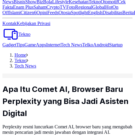
News
Bisnis
ShowBiz
Bola
Lifestyle
Kesehatan
Tekno
Otomotif
Cek
Fakta
Enam Plus
Saham
Crypto
TV
Foto
Regional
Global
Hot
On
Off
Islami
Citizen6
Opini
Feeds
Otosia
Spotlight
English
Disabilitas
Berita
Kontak
Kebijakan Privasi
Tekno
Gadget
Tips
Game
Apps
Internet
Tech News
Telko
Android
Startup
Home
Tekno
Tech News
Apa Itu Comet AI, Browser Baru
Perplexity yang Bisa Jadi Asisten
Digital
Perplexity resmi luncurkan Comet AI, browser baru yang mengubah
mesin pencarian jadi mesin jawaban dengan integrasi AI.