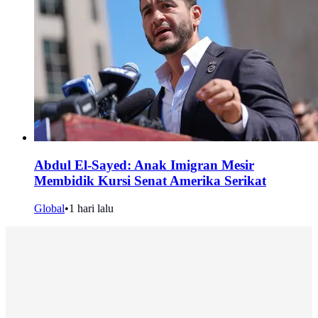
Abdul El-Sayed: Anak Imigran Mesir
Membidik Kursi Senat Amerika Serikat
Global
•
1 hari lalu