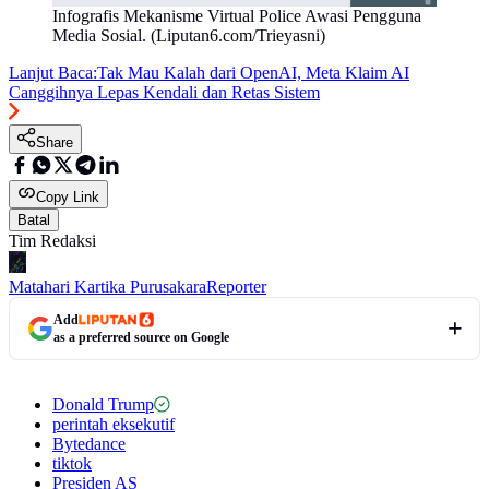
Infografis Mekanisme Virtual Police Awasi Pengguna
Media Sosial. (Liputan6.com/Trieyasni)
Lanjut Baca:
Tak Mau Kalah dari OpenAI, Meta Klaim AI
Canggihnya Lepas Kendali dan Retas Sistem
Share
Copy Link
Batal
Tim Redaksi
Matahari Kartika Purusakara
Reporter
Add
as a preferred source on Google
Donald Trump
perintah eksekutif
Bytedance
tiktok
Presiden AS