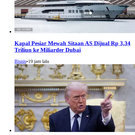
Kapal Pesiar Mewah Sitaan AS Dijual Rp 3,34
Triliun ke Miliarder Dubai
Bisnis
•
19 jam lalu