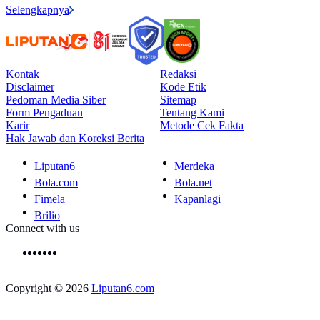
Selengkapnya
Kontak
Redaksi
Disclaimer
Kode Etik
Pedoman Media Siber
Sitemap
Form Pengaduan
Tentang Kami
Karir
Metode Cek Fakta
Hak Jawab dan Koreksi Berita
Liputan6
Merdeka
Bola.com
Bola.net
Fimela
Kapanlagi
Brilio
Connect with us
Copyright © 2026
Liputan6.com