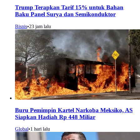
Trump Terapkan Tarif 15% untuk Bahan
Baku Panel Surya dan Semikonduktor
Bisnis
•
23 jam lalu
Buru Pemimpin Kartel Narkoba Meksiko, AS
Siapkan Hadiah Rp 448 Miliar
Global
•
1 hari lalu