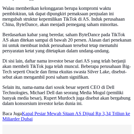
Walau memberikan kelonggaran berupa kompromi waktu
pemblokiran, tak dapat dipungkiri pemaksaan penjualan ini
mengubah struktur kepemilikan TikTok di AS. Induk perusahaan
China, ByteDance, akan menjadi pemegang saham minoritas.
Berdasarkan kabar yang beredar, saham ByteDance pada TikTok
AS akan ditekan sampai di bawah 20 persen. Alasan dari penekanan
ini untuk membuat induk perusahaan tersebut tetap mematuhi
persyaratan ketat yang ditetapkan dalam undang-undang.
Di sisi lain, daftar nama investor besar dari AS yang telah berjanji
akan membeli TikTok juga telah muncul. Beberapa perusahaan Big-
Tech seperti Oracle dan firma ekuitas swasta Silver Lake, disebut-
sebut akan mengambil porsi saham signifikan.
Selain itu, nama-nama dari sosok besar seperti CEO di Dell
Technologies, Michael Dell dan seorang Media Mogul (pemiliki
banyak media besar), Rupert Murdoch juga disebut akan bergabung
dalam konsorsium investor kelas dunia ini.
Baca Juga
Kapal Pesiar Mewah Sitaan AS Dijual Rp 3,34 Triliun ke
Miliarder Dubai