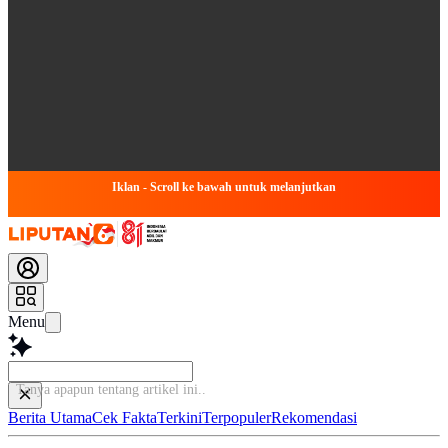
Iklan - Scroll ke bawah untuk melanjutkan
Menu
Tanya apapun te
Berita Utama
Cek Fakta
Terkini
Terpopuler
Rekomendasi