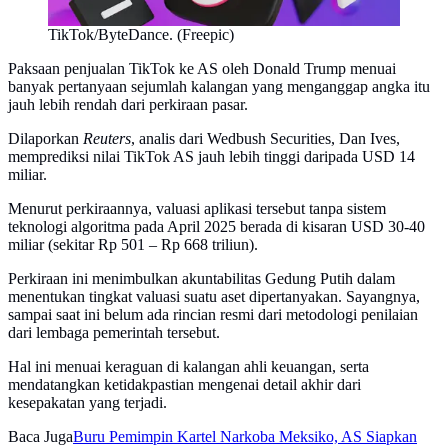
TikTok/ByteDance. (Freepic)
Paksaan penjualan TikTok ke AS oleh Donald Trump menuai
banyak pertanyaan sejumlah kalangan yang menganggap angka itu
jauh lebih rendah dari perkiraan pasar.
Dilaporkan
Reuters
, analis dari Wedbush Securities, Dan Ives,
memprediksi nilai TikTok AS jauh lebih tinggi daripada USD 14
miliar.
Menurut perkiraannya, valuasi aplikasi tersebut tanpa sistem
teknologi algoritma pada April 2025 berada di kisaran USD 30-40
miliar (sekitar Rp 501 – Rp 668 triliun).
Perkiraan ini menimbulkan akuntabilitas Gedung Putih dalam
menentukan tingkat valuasi suatu aset dipertanyakan. Sayangnya,
sampai saat ini belum ada rincian resmi dari metodologi penilaian
dari lembaga pemerintah tersebut.
Hal ini menuai keraguan di kalangan ahli keuangan, serta
mendatangkan ketidakpastian mengenai detail akhir dari
kesepakatan yang terjadi.
Baca Juga
Buru Pemimpin Kartel Narkoba Meksiko, AS Siapkan