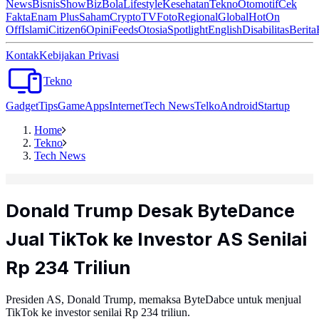
News
Bisnis
ShowBiz
Bola
Lifestyle
Kesehatan
Tekno
Otomotif
Cek
Fakta
Enam Plus
Saham
Crypto
TV
Foto
Regional
Global
Hot
On
Off
Islami
Citizen6
Opini
Feeds
Otosia
Spotlight
English
Disabilitas
Berita
Kontak
Kebijakan Privasi
Tekno
Gadget
Tips
Game
Apps
Internet
Tech News
Telko
Android
Startup
Home
Tekno
Tech News
Donald Trump Desak ByteDance
Jual TikTok ke Investor AS Senilai
Rp 234 Triliun
Presiden AS, Donald Trump, memaksa ByteDabce untuk menjual
TikTok ke investor senilai Rp 234 triliun.