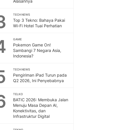
Alasannya
Sport
Berita Bola Terkini, Ja
3
Klasemen, Hasil Liga
TECH NEWS
Top 3 Tekno: Bahaya Pakai
Wi-Fi Hotel Tuai Perhatian
4
GAME
Pokemon Game On!
Sambangi 7 Negara Asia,
Indonesia?
5
TECH NEWS
Pengiriman iPad Turun pada
Q2 2026, Ini Penyebabnya
6
TELKO
BATIC 2026: Membuka Jalan
Menuju Masa Depan AI,
Konektivitas, dan
Infrastruktur Digital
TEKNO