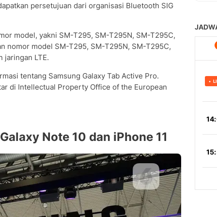
apatkan persetujuan dari organisasi Bluetooth SIG
 nomor model, yakni SM-T295, SM-T295N, SM-T295C,
gan nomor model SM-T295, SM-T295N, SM-T295C,
 jaringan LTE.
ormasi tentang Samsung Galaxy Tab Active Pro.
r di Intellectual Property Office of the European
 Galaxy Note 10 dan iPhone 11