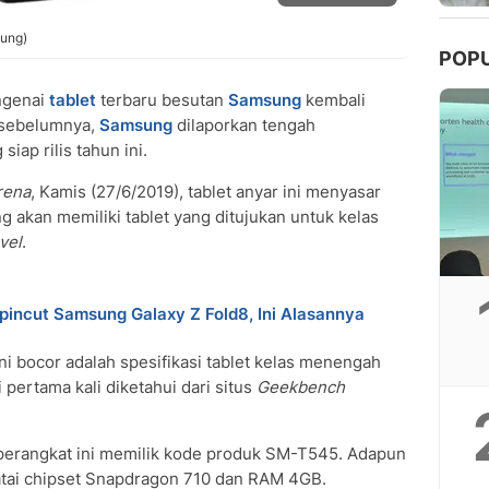
sung)
POP
ngenai
tablet
terbaru besutan
Samsung
kembali
i sebelumnya,
Samsung
dilaporkan tengah
iap rilis tahun ini.
rena
, Kamis (27/6/2019), tablet anyar ini menyasar
akan memiliki tablet yang ditujukan untuk kelas
vel
.
incut Samsung Galaxy Z Fold8, Ini Alasannya
ni bocor adalah spesifikasi tablet kelas menengah
i pertama kali diketahui dari situs
Geekbench
 perangkat ini memilik kode produk SM-T545. Adapun
njatai chipset Snapdragon 710 dan RAM 4GB.