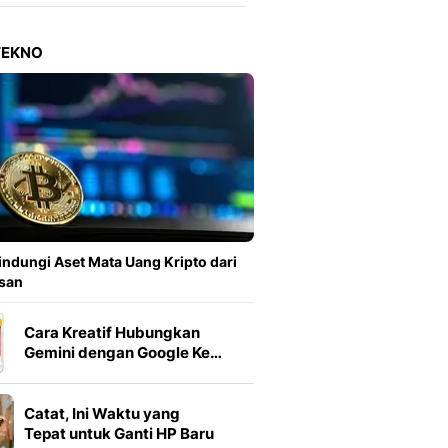
Berita Daerah Dan Peri
Terbaru
Global
TEKNO
Berita Internasional, Sa
Inspiratif, Unik, Dan M
Hot
Hot Liputan6.com Menya
Dan Terbaru
On Off
On Off Liputan6: Sinop
& Berita Bisnis Digital
Islami
indungi Aset Mata Uang Kripto dari
Berita & Kajian Islami
san
Hikmah - Liputan6
Citizen6
Cara Kreatif Hubungkan
Berita Citizen6 - Medi
Gemini dengan Google Ke…
Liputan6.com
Opini
Catat, Ini Waktu yang
Opini Liputan6: Analis
Tepat untuk Ganti HP Baru
Pandang Dan Perspekti