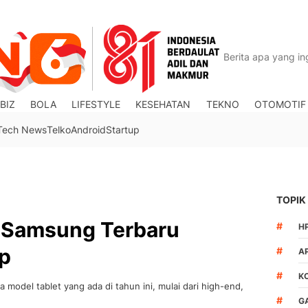
BIZ
BOLA
LIFESTYLE
KESEHATAN
TEKNO
OTOMOTIF
Tech News
Telko
Android
Startup
TOPIK
t Samsung Terbaru
#
H
p
#
A
#
K
 model tablet yang ada di tahun ini, mulai dari high-end,
#
G