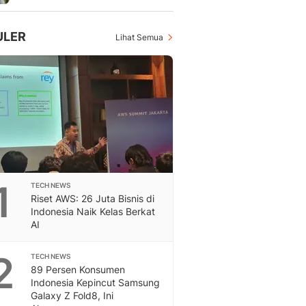
Feeds
Feeds Liputan6: Kumpul
ULER
Lihat Semua
Terbaru Harian
Otosia
Otosia
Spotlight
Berita Terkini, Kabar Te
Dan Dunia - Liputan6.
English
Exploring Knowledge, T
En.Liputan6.com
Disabilitas
1
TECH NEWS
Riset AWS: 26 Juta Bisnis di
Disabilitas Berita Terkini
Indonesia Naik Kelas Berkat
Harian, Berita Terbaru,
AI
Berita
Berita Hari Ini Politik,
2
TECH NEWS
Health
89 Persen Konsumen
Kabar Berita Terbaru D
Indonesia Kepincut Samsung
Diet, Herbal Terbaik
Galaxy Z Fold8, Ini