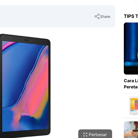
TIPS 
Share
Copy Link
Cara L
Pereta
Perbesar