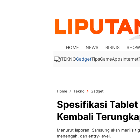
HOME
NEWS
BISNIS
SHOW
TEKNO
Gadget
Tips
Game
Apps
Internet
Home
Tekno
Gadget
Spesifikasi Table
Kembali Terungka
Menurut laporan, Samsung akan merilis tiga
menengah, dan entry-level.