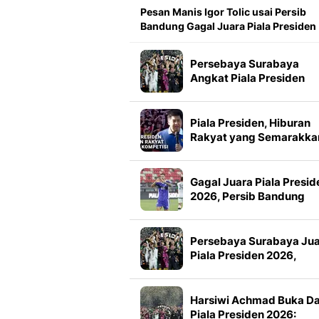
Pesan Manis Igor Tolic usai Persib
Bandung Gagal Juara Piala Presiden
Persebaya Surabaya
Angkat Piala Presiden
2026, Francisco Rivera:
Kini Kami Lebih Percaya
Diri
Piala Presiden, Hiburan
Rakyat yang Semarakka
Jeda Kompetisi
Gagal Juara Piala Presid
2026, Persib Bandung
Petik Banyak Pelajaran
Persebaya Surabaya Ju
Piala Presiden 2026,
Manajemen Imbau Bone
Tak Konvoi
Harsiwi Achmad Buka D
Piala Presiden 2026: