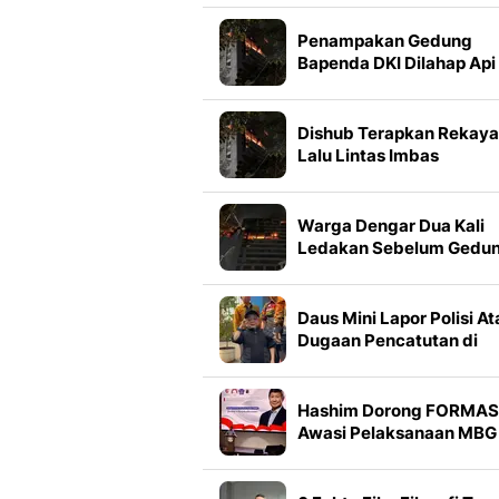
Transparan
Penampakan Gedung
Bapenda DKI Dilahap Api
Dishub Terapkan Rekay
Lalu Lintas Imbas
Kebakaran Gedung
Bapenda DKI
Warga Dengar Dua Kali
Ledakan Sebelum Gedu
Bapenda DKI Kebakaran
Daus Mini Lapor Polisi At
Dugaan Pencatutan di
TikTok: Awalnya
Didiamkan, tapi Makin
Parah
Hashim Dorong FORMAS
Awasi Pelaksanaan MBG 
Seluruh Indonesia