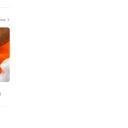
i
mua
i