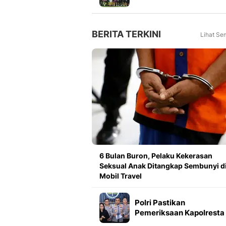
Meningkat 16 Persen dar
Tahun Lalu
BERITA TERKINI
Lihat Se
6 Bulan Buron, Pelaku Kekerasan
Seksual Anak Ditangkap Sembunyi d
Mobil Travel
Polri Pastikan
Pemeriksaan Kapolresta
Banda Aceh Berjalan