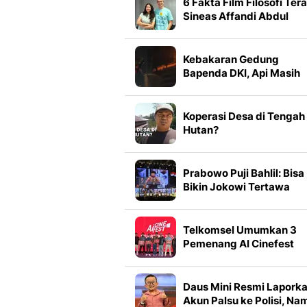
6 Fakta Film Filosofi Tera
Sineas Affandi Abdul
Rachman Pinang Sherin
Hingga Lydia Kandou
Kebakaran Gedung
Bapenda DKI, Api Masih
Berkobar
Koperasi Desa di Tengah
Hutan?
Prabowo Puji Bahlil: Bisa
Bikin Jokowi Tertawa
Telkomsel Umumkan 3
Pemenang AI Cinefest
2026, Ini Daftarnya
Daus Mini Resmi Lapork
Akun Palsu ke Polisi, Na