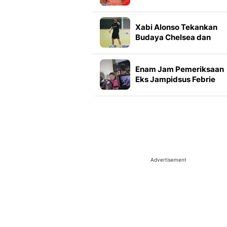
Dicatut Untuk Ujaran
Kebencian
Xabi Alonso Tekankan
Budaya Chelsea dan
Kepercayaan Diri Tim
Enam Jam Pemeriksaan
Eks Jampidsus Febrie
Adriansyah
Advertisement