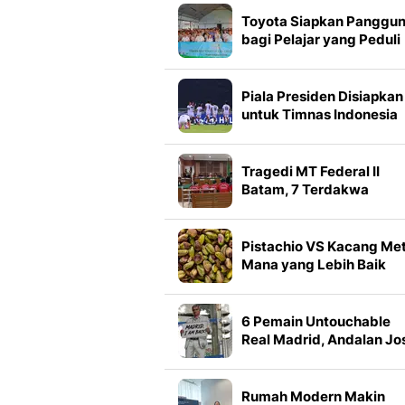
Serikat
Toyota Siapkan Panggu
bagi Pelajar yang Peduli
Masa Depan Bumi
Piala Presiden Disiapkan
untuk Timnas Indonesia
Mulai 2027, Masuk Slot
FIFA Matchday
Tragedi MT Federal II
Batam, 7 Terdakwa
Dituntut hingga 2,5 Tah
Penjara
Pistachio VS Kacang Met
Mana yang Lebih Baik
untuk Kesehatan Jantun
6 Pemain Untouchable
Real Madrid, Andalan Jo
Mourinho
Rumah Modern Makin