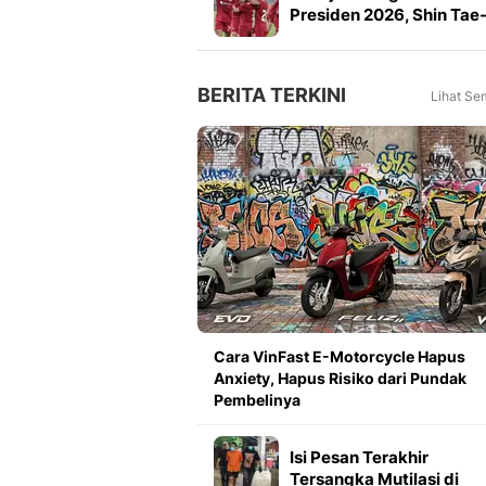
Presiden 2026, Shin Tae
yong Puji Pemain Muda
BERITA TERKINI
Lihat Se
Cara VinFast E-Motorcycle Hapus
Anxiety, Hapus Risiko dari Pundak
Pembelinya
Isi Pesan Terakhir
Tersangka Mutilasi di