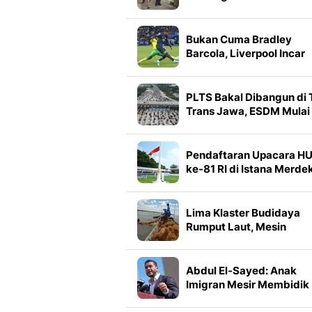
Depok, Sempat Minta Ma
ke Bos
Bukan Cuma Bradley
Barcola, Liverpool Incar
Wonderkid PSG Lain
PLTS Bakal Dibangun di 
Trans Jawa, ESDM Mulai
Kajian Tahun Ini
Pendaftaran Upacara H
ke-81 RI di Istana Merde
Tembus 128.331
Lima Klaster Budidaya
Rumput Laut, Mesin
Penggerak Ekonomi
Pesisir NTT
Abdul El-Sayed: Anak
Imigran Mesir Membidik
Kursi Senat Amerika