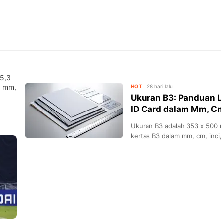
5,3
m mm,
HOT
28 hari lalu
Ukuran B3: Panduan 
ID Card dalam Mm, Cm,
Ukuran B3 adalah 353 x 500 
kertas B3 dalam mm, cm, inci,
ID Card B3.