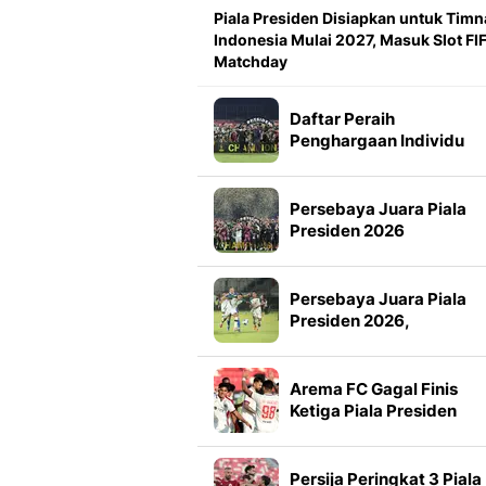
Piala Presiden Disiapkan untuk Timn
Indonesia Mulai 2027, Masuk Slot FI
Matchday
Daftar Peraih
Penghargaan Individu
Piala Presiden 2026
Persebaya Juara Piala
Presiden 2026
Persebaya Juara Piala
Presiden 2026,
Tumbangkan Persib Lew
Adu Penalti
Arema FC Gagal Finis
Ketiga Piala Presiden
2026, Marcos Santos
Soroti Fokus di Babak
Kedua
Persija Peringkat 3 Piala