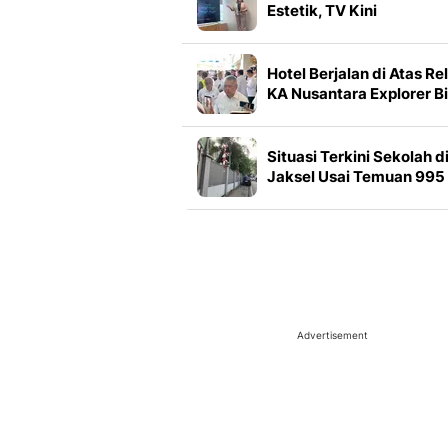
Estetik, TV Kini
Bertransformasi Jadi
Elemen Dekorasi Interior
Hotel Berjalan di Atas Rel
KA Nusantara Explorer B
Tembus Banyuwangi
Situasi Terkini Sekolah d
Jaksel Usai Temuan 995
Senpi
Advertisement