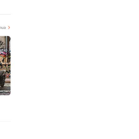
-
mua