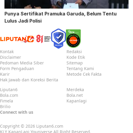
Punya Sertifikat Pramuka Garuda, Belum Tentu
Lulus Jadi Polisi
Kontak
Redaksi
Disclaimer
Kode Etik
Pedoman Media Siber
Sitemap
Form Pengaduan
Tentang Kami
Karir
Metode Cek Fakta
Hak Jawab dan Koreksi Berita
Liputan6
Merdeka
Bola.com
Bola.net
Fimela
Kapanlagi
Brilio
Connect with us
Copyright © 2026
Liputan6.com
KLY KapanLagi Youniverse All Right Reserved.