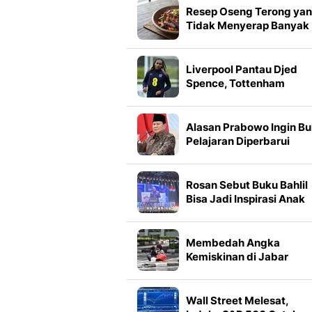
Resep Oseng Terong ya
Tidak Menyerap Banyak
Minyak, Cocok untuk Me
Rumahan Lebih Ringan
Liverpool Pantau Djed
Spence, Tottenham
Hotspur Buka Pintu
Negosiasi
Alasan Prabowo Ingin B
Pelajaran Diperbarui
Rosan Sebut Buku Bahlil
Bisa Jadi Inspirasi Anak
Muda
Membedah Angka
Kemiskinan di Jabar
Wall Street Melesat,