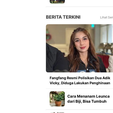
Meningkat 16 Persen dar
Tahun Lalu
BERITA TERKINI
Lihat Se
Fangfang Resmi Polisikan Dua Adik
Vicky, Diduga Lakukan Penghinaan
Cara Menanam Leunca
dari Biji, Bisa Tumbuh
Subur di Halaman Ruma