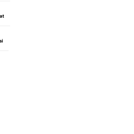
at
ri
si