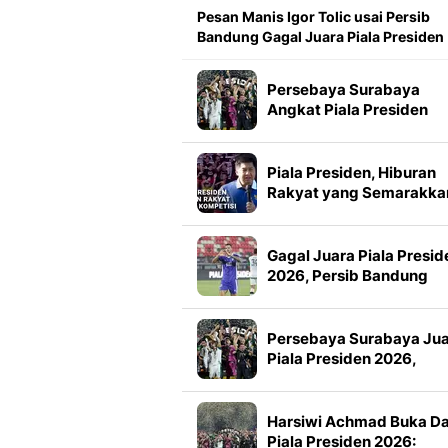
Pesan Manis Igor Tolic usai Persib
Bandung Gagal Juara Piala Presiden
Persebaya Surabaya
Angkat Piala Presiden
2026, Francisco Rivera:
Kini Kami Lebih Percaya
Diri
Piala Presiden, Hiburan
Rakyat yang Semarakka
Jeda Kompetisi
Gagal Juara Piala Presid
2026, Persib Bandung
Petik Banyak Pelajaran
Persebaya Surabaya Ju
Piala Presiden 2026,
Manajemen Imbau Bone
Tak Konvoi
Harsiwi Achmad Buka D
Piala Presiden 2026: