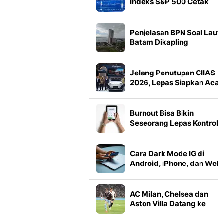
Indeks S&P 500 Cetak
Rekor
Penjelasan BPN Soal Lau
Batam Dikapling
Jelang Penutupan GIIAS
2026, Lepas Siapkan Ac
Menarik dari Test Drive
hingga Harga Spesial
Burnout Bisa Bikin
Seseorang Lepas Kontrol
Media Sosial
Cara Dark Mode IG di
Android, iPhone, dan We
serta Solusi Saat Tidak
Muncul
AC Milan, Chelsea dan
Aston Villa Datang ke
Indonesia, Menpora