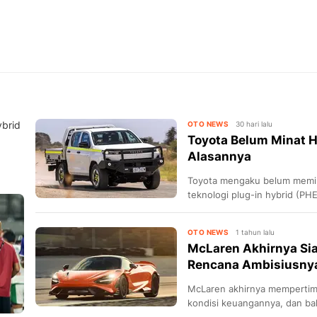
a
ybrid
OTO NEWS
30 hari lalu
Toyota Belum Minat Ha
Alasannya
Toyota mengaku belum memil
teknologi plug-in hybrid (PH
pekerja keras seperti Hilux
OTO NEWS
1 tahun lalu
McLaren Akhirnya Sia
Rencana Ambisiusny
McLaren akhirnya memperti
kondisi keuangannya, dan b