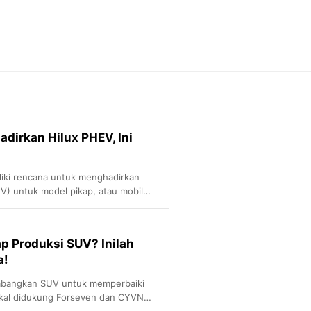
Feeds
Feeds Liputan6: Kumpul
Terbaru Harian
Otosia
Otosia
Spotlight
Berita Terkini, Kabar Te
Dan Dunia - Liputan6.
dirkan Hilux PHEV, Ini
English
Exploring Knowledge, T
En.Liputan6.com
iki rencana untuk menghadirkan
Disabilitas
EV) untuk model pikap, atau mobil
Disabilitas Berita Terkini
Harian, Berita Terbaru,
Berita
p Produksi SUV? Inilah
Berita Hari Ini Politik,
a!
Health
Kabar Berita Terbaru D
mbangkan SUV untuk memperbaiki
Diet, Herbal Terbaik
akal didukung Forseven dan CYVN