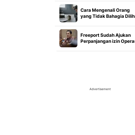
Bangga
Cara Mengenali Orang
yang Tidak Bahagia Dilih
dari Kebiasaan Sehari-ha
yang Sering Luput
Diperhatikan
Freeport Sudah Ajukan
Perpanjangan izin Opera
Advertisement