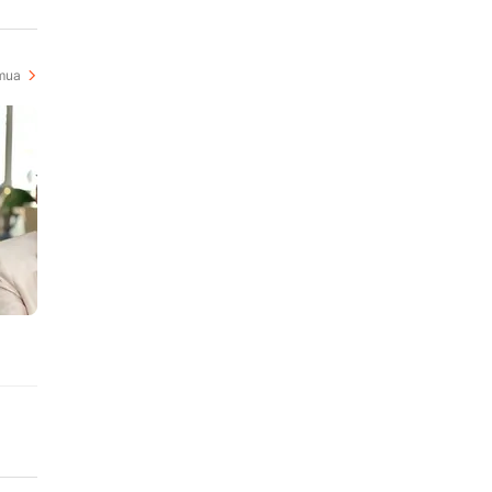
i
mua
h