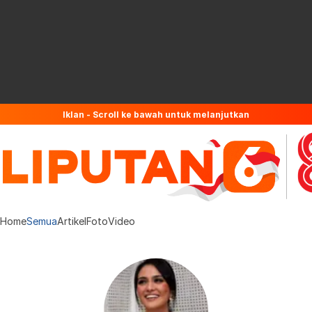
Iklan - Scroll ke bawah untuk melanjutkan
Home
Semua
Artikel
Foto
Video