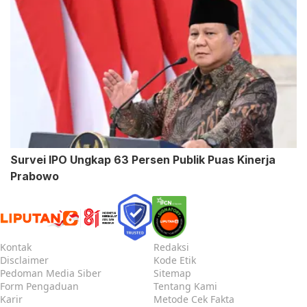
Survei IPO Ungkap 63 Persen Publik Puas Kinerja
Prabowo
Kontak
Redaksi
Disclaimer
Kode Etik
Pedoman Media Siber
Sitemap
Form Pengaduan
Tentang Kami
Karir
Metode Cek Fakta