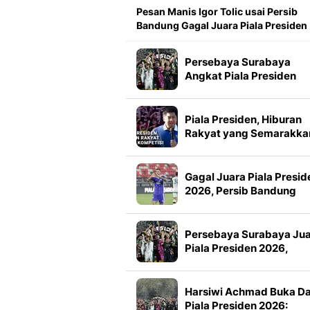
Pesan Manis Igor Tolic usai Persib
Bandung Gagal Juara Piala Presiden
Persebaya Surabaya
Angkat Piala Presiden
2026, Francisco Rivera:
Kini Kami Lebih Percaya
Diri
Piala Presiden, Hiburan
Rakyat yang Semarakka
Jeda Kompetisi
Gagal Juara Piala Presid
2026, Persib Bandung
Petik Banyak Pelajaran
Persebaya Surabaya Ju
Piala Presiden 2026,
Manajemen Imbau Bone
Tak Konvoi
Harsiwi Achmad Buka D
Piala Presiden 2026: