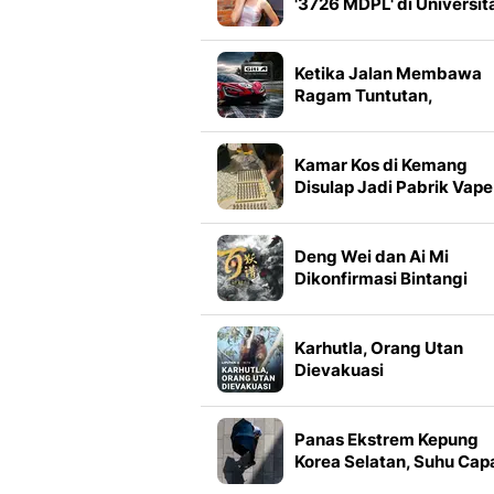
'3726 MDPL' di Universit
Brawijaya
Ketika Jalan Membawa
Ragam Tuntutan,
Bagaimana Giti
Menemukan Pijakan unt
Tiap Kendaraan
Kamar Kos di Kemang
Disulap Jadi Pabrik Vape
Narkoba
Deng Wei dan Ai Mi
Dikonfirmasi Bintangi
Drama Kostum Bai Yao P
Karhutla, Orang Utan
Dievakuasi
Panas Ekstrem Kepung
Korea Selatan, Suhu Cap
37 Derajat Celsius