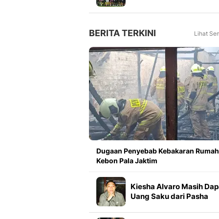
Meningkat 16 Persen dar
Tahun Lalu
BERITA TERKINI
Lihat Se
Dugaan Penyebab Kebakaran Rumah
Kebon Pala Jaktim
Kiesha Alvaro Masih Dap
Uang Saku dari Pasha
Ungu Meski Sudah Suks