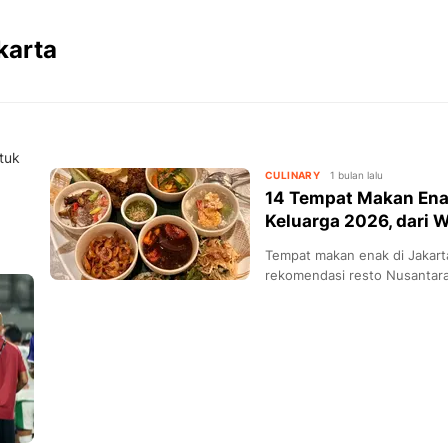
karta
tuk
CULINARY
1 bulan lalu
14 Tempat Makan Enak
Keluarga 2026, dari W
Tempat makan enak di Jakart
rekomendasi resto Nusantara,
anak. Cek menu, harga, dan t