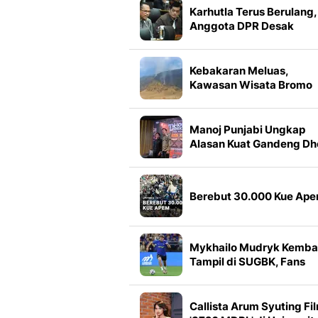
Karhutla Terus Berulang,
Anggota DPR Desak
Kemenhut Perkuat Mitig
Kebakaran Meluas,
Kawasan Wisata Bromo
Ditutup Total
Manoj Punjabi Ungkap
Alasan Kuat Gandeng Dh
Design ke Layar Lebar:
Saya Harus Filmkan Ini
Berebut 30.000 Kue Ap
Mykhailo Mudryk Kembal
Tampil di SUGBK, Fans
Chelsea Sambut Meriah
Callista Arum Syuting Fi