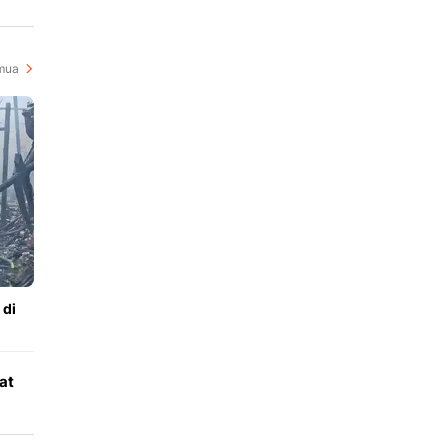
i
mua
 di
at
es