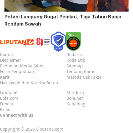
Petani Lampung Gugat Pemkot, Tiga Tahun Banjir
Rendam Sawah
Kontak
Redaksi
Disclaimer
Kode Etik
Pedoman Media Siber
Sitemap
Form Pengaduan
Tentang Kami
Karir
Metode Cek Fakta
Hak Jawab dan Koreksi Berita
Liputan6
Merdeka
Bola.com
Bola.net
Fimela
Kapanlagi
Brilio
Connect with us
Copyright © 2026
Liputan6.com