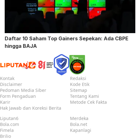
Daftar 10 Saham Top Gainers Sepekan: Ada CBPE
hingga BAJA
Kontak
Redaksi
Disclaimer
Kode Etik
Pedoman Media Siber
Sitemap
Form Pengaduan
Tentang Kami
Karir
Metode Cek Fakta
Hak Jawab dan Koreksi Berita
Liputan6
Merdeka
Bola.com
Bola.net
Fimela
Kapanlagi
Brilio