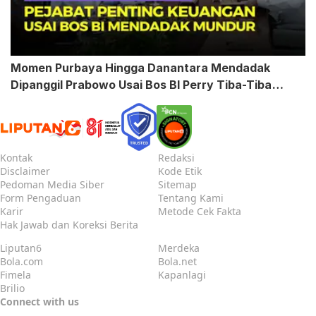
Momen Purbaya Hingga Danantara Mendadak
Dipanggil Prabowo Usai Bos BI Perry Tiba-Tiba
Mundur
Kontak
Redaksi
Disclaimer
Kode Etik
Pedoman Media Siber
Sitemap
Form Pengaduan
Tentang Kami
Karir
Metode Cek Fakta
Hak Jawab dan Koreksi Berita
Liputan6
Merdeka
Bola.com
Bola.net
Fimela
Kapanlagi
Brilio
Connect with us