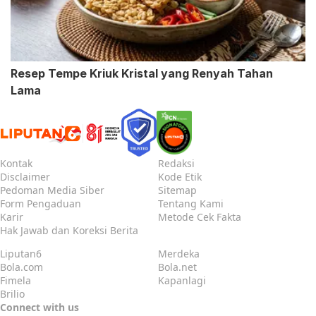
Resep Tempe Kriuk Kristal yang Renyah Tahan
Lama
Kontak
Redaksi
Disclaimer
Kode Etik
Pedoman Media Siber
Sitemap
Form Pengaduan
Tentang Kami
Karir
Metode Cek Fakta
Hak Jawab dan Koreksi Berita
Liputan6
Merdeka
Bola.com
Bola.net
Fimela
Kapanlagi
Brilio
Connect with us