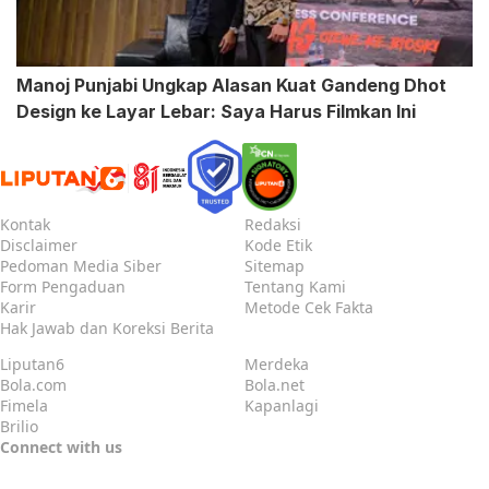
Manoj Punjabi Ungkap Alasan Kuat Gandeng Dhot
Design ke Layar Lebar: Saya Harus Filmkan Ini
Kontak
Redaksi
Disclaimer
Kode Etik
Pedoman Media Siber
Sitemap
Form Pengaduan
Tentang Kami
Karir
Metode Cek Fakta
Hak Jawab dan Koreksi Berita
Liputan6
Merdeka
Bola.com
Bola.net
Fimela
Kapanlagi
Brilio
Connect with us