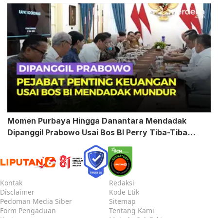
Momen Purbaya Hingga Danantara Mendadak
Dipanggil Prabowo Usai Bos BI Perry Tiba-Tiba
Mundur
Kontak
Redaksi
Disclaimer
Kode Etik
Pedoman Media Siber
Sitemap
Form Pengaduan
Tentang Kami