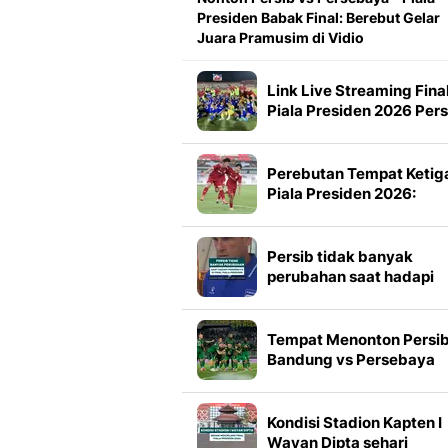
Presiden Babak Final: Berebut Gelar
Juara Pramusim di Vidio
Link Live Streaming Fina
Piala Presiden 2026 Pers
vs Persebaya
Perebutan Tempat Ketig
Piala Presiden 2026:
Persija Tekuk Arema FC,
Gol Pemain Muda
Menentukan
Persib tidak banyak
perubahan saat hadapi
Persebaya di final Piala
Presiden 2026
Tempat Menonton Persi
Bandung vs Persebaya
Surabaya di Final Piala
Presiden 2026
Kondisi Stadion Kapten I
Wayan Dipta sehari