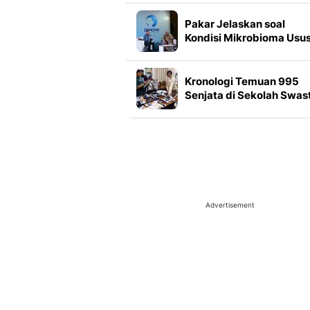
Pakar Jelaskan soal
Kondisi Mikrobioma Usu
pada Anak Lahir Caesar
Kronologi Temuan 995
Senjata di Sekolah Swas
Jaksel
Advertisement