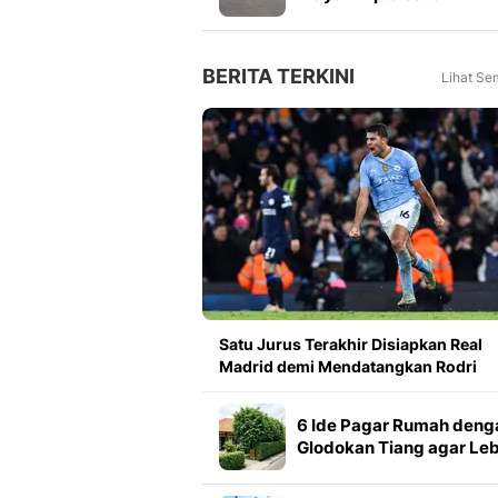
menjelang final Piala
Presiden 2026
BERITA TERKINI
Lihat Se
Satu Jurus Terakhir Disiapkan Real
Madrid demi Mendatangkan Rodri
6 Ide Pagar Rumah deng
Glodokan Tiang agar Leb
Teduh dan Privat