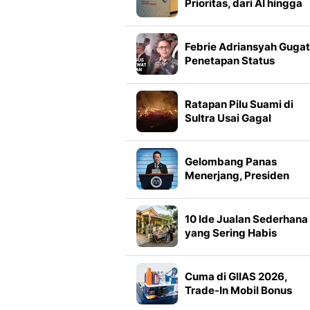
Prioritas, dari AI hingga
Nuklir
Febrie Adriansyah Gugat
Penetapan Status
Tersangka, Ajukan Dua
Praperadilan
Ratapan Pilu Suami di
Sultra Usai Gagal
Selamatkan Istri dan 4
Anak dari Kebakaran
Gelombang Panas
Menerjang, Presiden
Korsel Perintahkan
Penanganan Maksimal
10 Ide Jualan Sederhana
yang Sering Habis
Sebelum Siang, Untung
Banyak Dijual di Pinggir
Jalan
Cuma di GIIAS 2026,
Trade-In Mobil Bonus
Pelumas