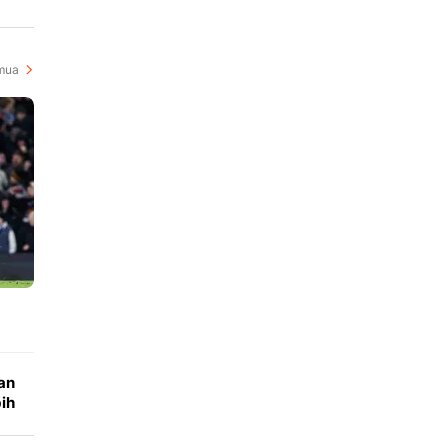
mua
an
ih