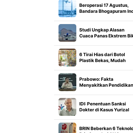
Beroperasi 17 Agustus,
Bandara Bhogapuram In
Prioritaskan Rute ke
Indonesia
Studi Ungkap Alasan
Cuaca Panas Ekstrem Bi
Pesawat Sulit Lepas
Landas
6 Tirai Hias dari Botol
Plastik Bekas, Mudah
Dibuat dan Ramah
Lingkungan
Prabowo: Fakta
Menyakitkan Pendidika
Indonesia di Bawah
Thailand dan Vietnam
IDI: Penentuan Sanksi
Dokter di Kasus Yurizal
Butuh Waktu Sepekan
BRIN Beberkan 6 Teknol