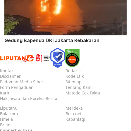
Gedung Bapenda DKI Jakarta Kebakaran
Kontak
Redaksi
Disclaimer
Kode Etik
Pedoman Media Siber
Sitemap
Form Pengaduan
Tentang Kami
Karir
Metode Cek Fakta
Hak Jawab dan Koreksi Berita
Liputan6
Merdeka
Bola.com
Bola.net
Fimela
Kapanlagi
Brilio
Connect with us