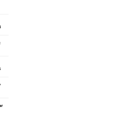
i
:
4
y
ar