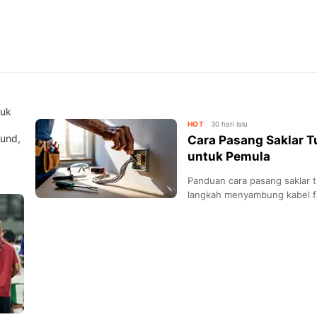
tuk
HOT
30 hari lalu
ound,
Cara Pasang Saklar 
untuk Pemula
Panduan cara pasang saklar tu
langkah menyambung kabel fas
keamanan instalasi.