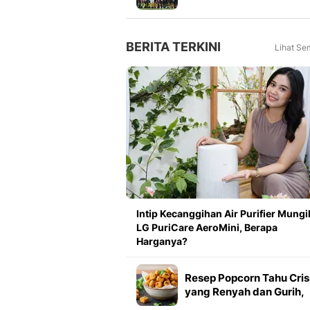
Meningkat 16 Persen dar
Tahun Lalu
BERITA TERKINI
Lihat Se
Intip Kecanggihan Air Purifier Mungi
LG PuriCare AeroMini, Berapa
Harganya?
Resep Popcorn Tahu Cri
yang Renyah dan Gurih,
Mudah Dibuat