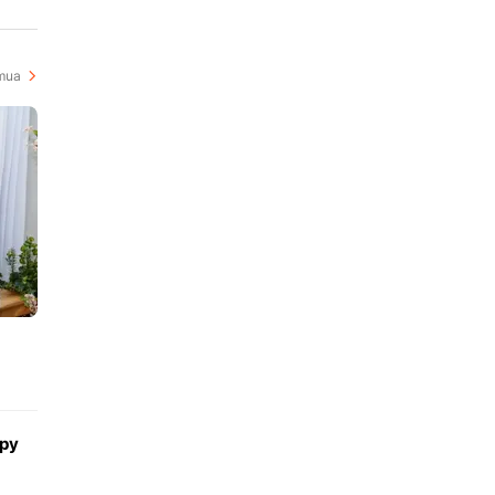
i
mua
l
spy