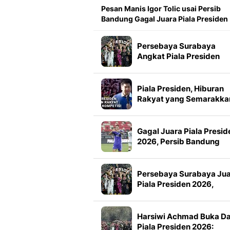
Pesan Manis Igor Tolic usai Persib
Bandung Gagal Juara Piala Presiden
Persebaya Surabaya
Angkat Piala Presiden
2026, Francisco Rivera:
Kini Kami Lebih Percaya
Diri
Piala Presiden, Hiburan
Rakyat yang Semarakka
Jeda Kompetisi
Gagal Juara Piala Presid
2026, Persib Bandung
Petik Banyak Pelajaran
Persebaya Surabaya Ju
Piala Presiden 2026,
Manajemen Imbau Bone
Tak Konvoi
Harsiwi Achmad Buka D
Piala Presiden 2026: