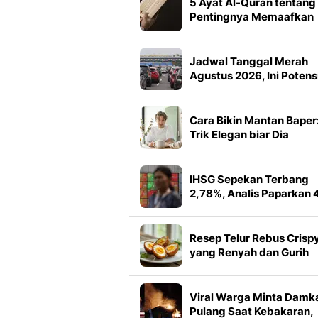
5 Ayat Al-Quran tentang
Pentingnya Memaafkan
Orang Lain, Hati Bersih
Jiwa Tenang
Jadwal Tanggal Merah
Agustus 2026, Ini Potens
Libur Panjangnya
Cara Bikin Mantan Baper
Trik Elegan biar Dia
Kembali Kepikiran dan
Menyesal
IHSG Sepekan Terbang
2,78%, Analis Paparkan 
Faktor Pemicunya
Resep Telur Rebus Crisp
yang Renyah dan Gurih
Viral Warga Minta Damk
Pulang Saat Kebakaran,