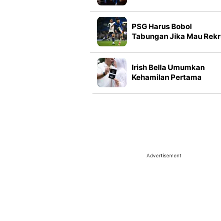
Petugas Buka Suara
PSG Harus Bobol
Tabungan Jika Mau Rekr
Bek Chelsea
Irish Bella Umumkan
Kehamilan Pertama
dengan Haldy Sabri,
Tampil Modest Bernuans
Pastel
Advertisement