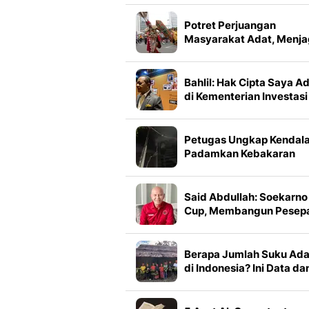
Potret Perjuangan
Masyarakat Adat, Menj
Warisan Leluhur di Hari
Masyarakat Adat Sedun
Bahlil: Hak Cipta Saya A
di Kementerian Investasi
Petugas Ungkap Kendal
Padamkan Kebakaran
Gedung Bapenda DKI
Said Abdullah: Soekarno
Cup, Membangun Pesep
Bola Berkarakter
Berapa Jumlah Suku Ada
di Indonesia? Ini Data da
Persebarannya