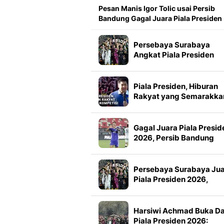
Pesan Manis Igor Tolic usai Persib
Bandung Gagal Juara Piala Presiden
Persebaya Surabaya
Angkat Piala Presiden
2026, Francisco Rivera:
Kini Kami Lebih Percaya
Diri
Piala Presiden, Hiburan
Rakyat yang Semarakka
Jeda Kompetisi
Gagal Juara Piala Presid
2026, Persib Bandung
Petik Banyak Pelajaran
Persebaya Surabaya Ju
Piala Presiden 2026,
Manajemen Imbau Bone
Tak Konvoi
Harsiwi Achmad Buka D
Piala Presiden 2026: