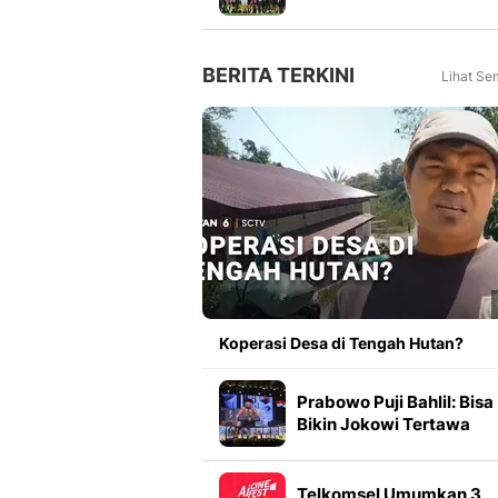
Meningkat 16 Persen dar
Tahun Lalu
BERITA TERKINI
Lihat Se
Koperasi Desa di Tengah Hutan?
Prabowo Puji Bahlil: Bisa
Bikin Jokowi Tertawa
Telkomsel Umumkan 3