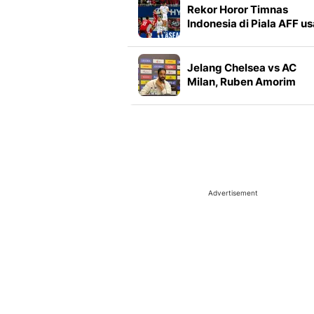
Rekor Horor Timnas
Indonesia di Piala AFF us
Gagal ke Semifinal 2026
Jelang Chelsea vs AC
Milan, Ruben Amorim
Bandingkan Nasib dan
Doakan Xabi Alonso
Advertisement