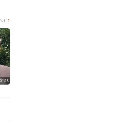
i
mua
01:18