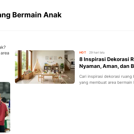
uang Bermain Anak
ak?
 area
HOT
29 hari lalu
8 Inspirasi Dekorasi
Nyaman, Aman, dan Bi
Cari inspirasi dekorasi ruan
yang membuat area bermain l
menyenangkan.