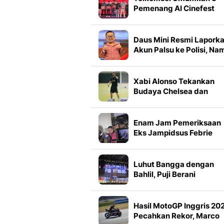
Pemenang AI Cinefest
2026, Ini Daftarnya
Daus Mini Resmi Lapork
Akun Palsu ke Polisi, Na
Dicatut Untuk Ujaran
Kebencian
Xabi Alonso Tekankan
Budaya Chelsea dan
Kepercayaan Diri Tim
Enam Jam Pemeriksaan
Eks Jampidsus Febrie
Adriansyah
Luhut Bangga dengan
Bahlil, Puji Berani
Mengkritik Pekerjaanny
Sendiri
Hasil MotoGP Inggris 20
Pecahkan Rekor, Marco