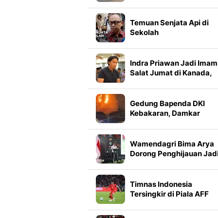
Bezzecchi Tercepat di
Latihan
Temuan Senjata Api di
Sekolah
Indra Priawan Jadi Imam
Salat Jumat di Kanada,
Dipuji karena Fasih Baca
Al-Qur'an
Gedung Bapenda DKI
Kebakaran, Damkar
Berjibaku Padamkan Api
Wamendagri Bima Arya
Dorong Penghijauan Jad
Gerakan Berkelanjutan d
Daerah
Timnas Indonesia
Tersingkir di Piala AFF
2026, Rizky Ridho Minta
Maaf