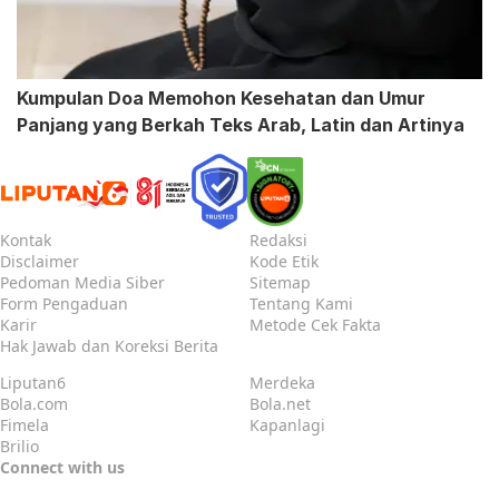
Kumpulan Doa Memohon Kesehatan dan Umur
Panjang yang Berkah Teks Arab, Latin dan Artinya
Kontak
Redaksi
Disclaimer
Kode Etik
Pedoman Media Siber
Sitemap
Form Pengaduan
Tentang Kami
Karir
Metode Cek Fakta
Hak Jawab dan Koreksi Berita
Liputan6
Merdeka
Bola.com
Bola.net
Fimela
Kapanlagi
Brilio
Connect with us