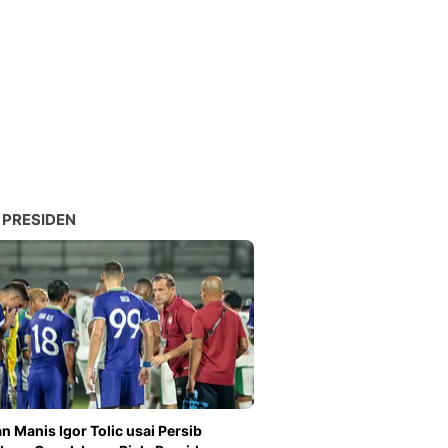
Sport
Berita Bola Terkini, Ja
Klasemen, Hasil Liga
 PRESIDEN
n Manis Igor Tolic usai Persib