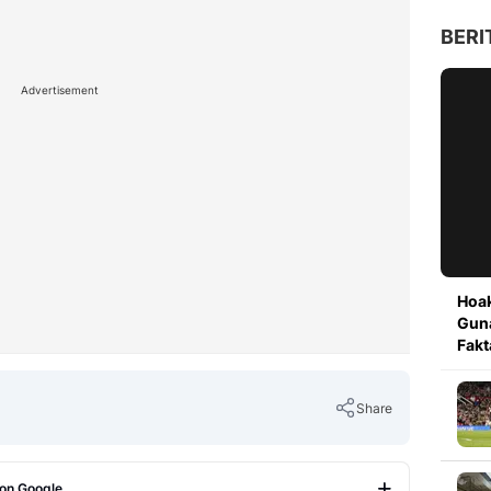
BERI
Advertisement
Hoak
Guna
Fakt
Share
 on Google