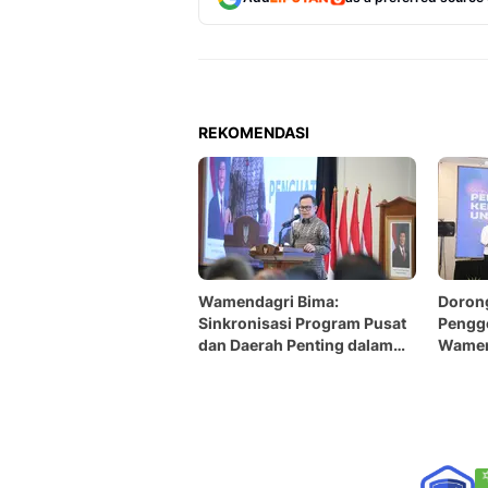
REKOMENDASI
Wamendagri Bima:
Doron
Sinkronisasi Program Pusat
Pengg
dan Daerah Penting dalam
Wamen
Penyusunan Rencana Kerja
Tekank
Pemerintah
Daera