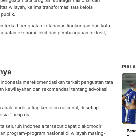
t penguatan tata program strategis nasional dan
tas wilayah, kelima transformasi tata kelola
 publik.
 terkait penguatan ketahanan lingkungan dan kota
enguatan ekonomi lokal dan pembangunan inklusif,"
PIALA
nya
uruh Indonesia merekomendasikan terkait penguatan tata
n kewilayahan dan rekomendasi tentang advokasi
n anak muda setiap kegiatan nasional, di setiap
sia," ucap dia.
ota seluruh Indonesia tersebut dapat diakomodir
Pesa
an program-program nasional di wilayah masing-