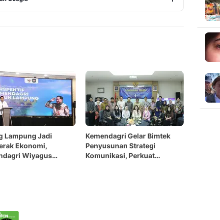
Copy Link
g Lampung Jadi
Kemendagri Gelar Bimtek
erak Ekonomi,
Penyusunan Strategi
dagri Wiyagus
Komunikasi, Perkuat
an Sinergi Pusat-
Sinkronisasi Komunikasi
h
Pusat-Daerah