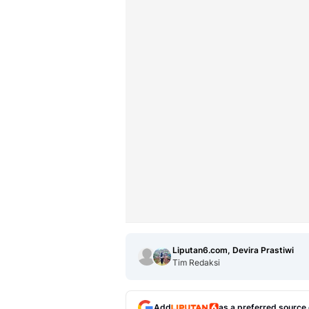
Liputan6.com, Devira Prastiwi
Tim Redaksi
Add
as a preferred source