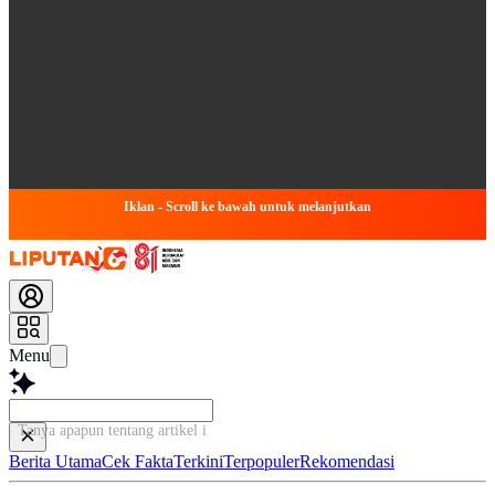
Iklan - Scroll ke bawah untuk melanjutkan
Menu
Tanya apapun tentang artikel ini...
Berita Utama
Cek Fakta
Terkini
Terpopuler
Rekomendasi