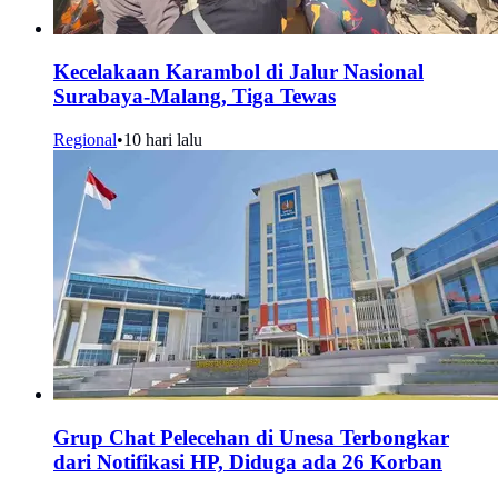
Kecelakaan Karambol di Jalur Nasional
Surabaya-Malang, Tiga Tewas
Regional
•
10 hari lalu
Grup Chat Pelecehan di Unesa Terbongkar
dari Notifikasi HP, Diduga ada 26 Korban