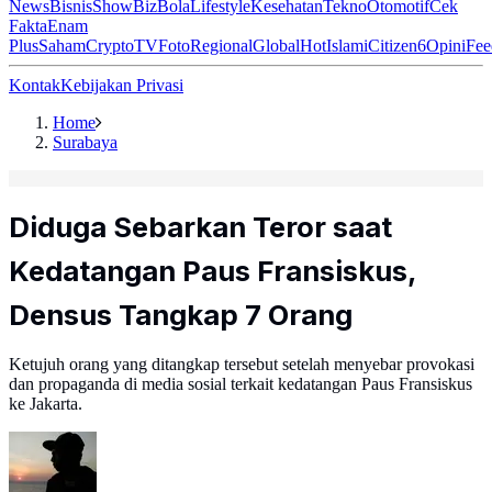
News
Bisnis
ShowBiz
Bola
Lifestyle
Kesehatan
Tekno
Otomotif
Cek
Fakta
Enam
Plus
Saham
Crypto
TV
Foto
Regional
Global
Hot
Islami
Citizen6
Opini
Fee
Kontak
Kebijakan Privasi
Home
Surabaya
Diduga Sebarkan Teror saat
Kedatangan Paus Fransiskus,
Densus Tangkap 7 Orang
Ketujuh orang yang ditangkap tersebut setelah menyebar provokasi
dan propaganda di media sosial terkait kedatangan Paus Fransiskus
ke Jakarta.