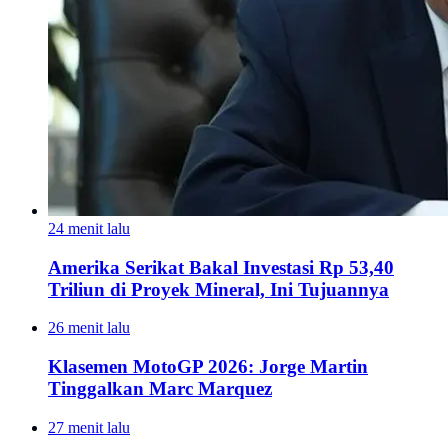
24 menit lalu
Amerika Serikat Bakal Investasi Rp 53,40
Triliun di Proyek Mineral, Ini Tujuannya
26 menit lalu
Klasemen MotoGP 2026: Jorge Martin
Tinggalkan Marc Marquez
27 menit lalu