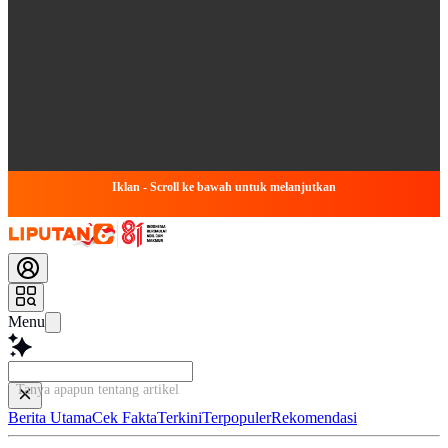
Iklan - Scroll ke bawah untuk melanjutkan
Menu
Tanya apapun tentang artikel ini...
Berita Utama
Cek Fakta
Terkini
Terpopuler
Rekomendasi