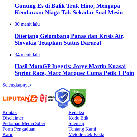
Gunung Es di Balik Truk Hino, Mengapa
Kendaraan Niaga Tak Sekadar Soal Mesin
30 menit lalu
Diterjang Gelombang Panas dan Krisis Air,
Slovakia Tetapkan Status Darurat
34 menit lalu
Hasil MotoGP Inggris: Jorge Martin Kuasai
Sprint Race, Marc Marquez Cuma Petik 1 Poin
Selengkapnya
Kontak
Redaksi
Disclaimer
Kode Etik
Pedoman Media Siber
Sitemap
Form Pengaduan
Tentang Kami
Karir
Metode Cek Fakta