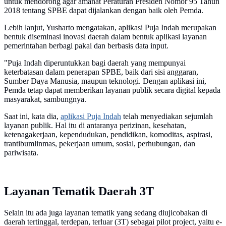
untuk mendorong agar amanat Peraturan Presiden Nomor 95 Tahun
2018 tentang SPBE dapat dijalankan dengan baik oleh Pemda.
Lebih lanjut, Yusharto mengatakan, aplikasi Puja Indah merupakan
bentuk diseminasi inovasi daerah dalam bentuk aplikasi layanan
pemerintahan berbagi pakai dan berbasis data input.
"Puja Indah diperuntukkan bagi daerah yang mempunyai
keterbatasan dalam penerapan SPBE, baik dari sisi anggaran,
Sumber Daya Manusia, maupun teknologi. Dengan aplikasi ini,
Pemda tetap dapat memberikan layanan publik secara digital kepada
masyarakat, sambungnya.
Saat ini, kata dia,
aplikasi Puja Indah
telah menyediakan sejumlah
layanan publik. Hal itu di antaranya perizinan, kesehatan,
ketenagakerjaan, kependudukan, pendidikan, komoditas, aspirasi,
trantibumlinmas, pekerjaan umum, sosial, perhubungan, dan
pariwisata.
Layanan Tematik Daerah 3T
Selain itu ada juga layanan tematik yang sedang diujicobakan di
daerah tertinggal, terdepan, terluar (3T) sebagai pilot project, yaitu e-