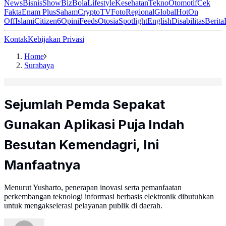
News
Bisnis
ShowBiz
Bola
Lifestyle
Kesehatan
Tekno
Otomotif
Cek
Fakta
Enam Plus
Saham
Crypto
TV
Foto
Regional
Global
Hot
On
Off
Islami
Citizen6
Opini
Feeds
Otosia
Spotlight
English
Disabilitas
Berita
Kontak
Kebijakan Privasi
Home
Surabaya
Sejumlah Pemda Sepakat
Gunakan Aplikasi Puja Indah
Besutan Kemendagri, Ini
Manfaatnya
Menurut Yusharto, penerapan inovasi serta pemanfaatan
perkembangan teknologi informasi berbasis elektronik dibutuhkan
untuk mengakselerasi pelayanan publik di daerah.