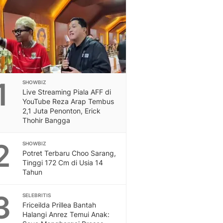
Feeds
Feeds Liputan6: Kumpul
Terbaru Harian
Otosia
Otosia
Spotlight
Berita Terkini, Kabar Te
1
SHOWBIZ
Dan Dunia - Liputan6.
Live Streaming Piala AFF di
English
YouTube Reza Arap Tembus
Exploring Knowledge, T
2,1 Juta Penonton, Erick
Thohir Bangga
En.Liputan6.com
Disabilitas
2
SHOWBIZ
Disabilitas Berita Terkini
Potret Terbaru Choo Sarang,
Harian, Berita Terbaru,
Tinggi 172 Cm di Usia 14
Berita
Tahun
Berita Hari Ini Politik,
Health
3
SELEBRITIS
Kabar Berita Terbaru D
Friceilda Prillea Bantah
Diet, Herbal Terbaik
Halangi Anrez Temui Anak: