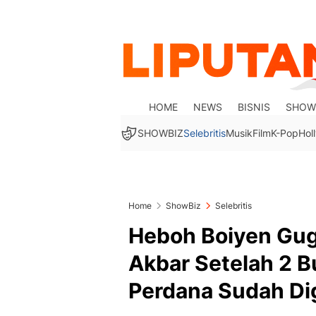
HOME
NEWS
BISNIS
SHOW
SHOWBIZ
Selebritis
Musik
Film
K-Pop
Hol
Home
ShowBiz
Selebritis
Heboh Boiyen Guga
Akbar Setelah 2 B
Perdana Sudah Di