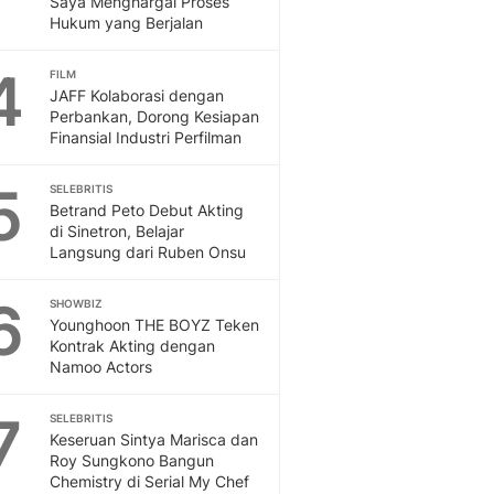
Saya Menghargai Proses
Sport
Hukum yang Berjalan
Berita Bola Terkini, Ja
Klasemen, Hasil Liga
4
FILM
JAFF Kolaborasi dengan
Perbankan, Dorong Kesiapan
Finansial Industri Perfilman
5
SELEBRITIS
Betrand Peto Debut Akting
di Sinetron, Belajar
Langsung dari Ruben Onsu
6
SHOWBIZ
Younghoon THE BOYZ Teken
Kontrak Akting dengan
Namoo Actors
7
SELEBRITIS
Keseruan Sintya Marisca dan
Roy Sungkono Bangun
Chemistry di Serial My Chef