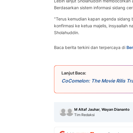
Lebih lanjut Sholahuddin membocorkan a
Berdasarkan sistem informasi sidang cera
"Terus kemudian kapan agenda sidang ber
konfirmasi ke ketua majelis, insyaallah 
Sholahuddin.
Baca berita terkini dan terpercaya di
Ber
Lanjut Baca:
CoComelon: The Movie Rilis Trai
M Altaf Jauhar, Wayan Diananto
Tim Redaksi