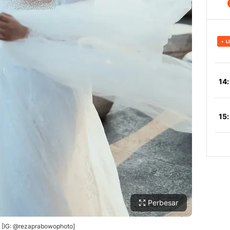
Perbesar
. [IG: @rezaprabowophoto]