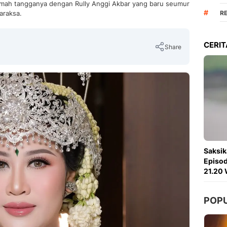
umah tangganya dengan Rully Anggi Akbar yang baru seumur
#
araksa.
R
CERIT
Share
Copy Link
Saksik
Episod
21.20 
POP