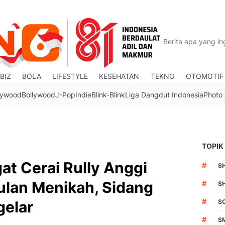
BIZ
BOLA
LIFESTYLE
KESEHATAN
TEKNO
OTOMOTIF
lywood
Bollywood
J-Pop
Indie
Blink-Blink
Liga Dangdut Indonesia
Photo
TOPIK
t Cerai Rully Anggi
#
S
ulan Menikah, Sidang
#
S
#
gelar
S
#
S