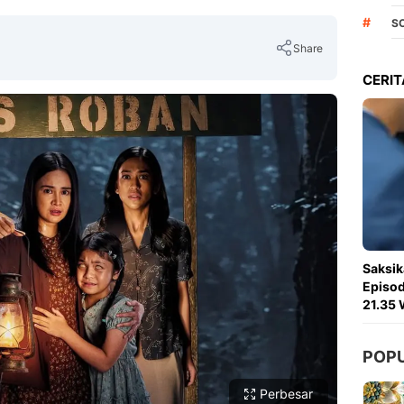
#
S
Share
CERIT
Copy Link
Saksik
Episod
21.35 
POP
Perbesar