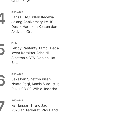
Cincin Kawin
4
SHOWBIZ
Fans BLACKPINK Kecewa
Jelang Anniversary ke-10,
Desak Hadirkan Konten dan
Aktivitas Grup
5
FILM
Febby Rastanty Tampil Beda
lewat Karakter Arina di
Sinetron SCTV Biarkan Hati
Bicara
6
SHOWBIZ
Saksikan Sinetron Kisah
Nyata Pagi, Kamis 6 Agustus
Pukul 08.00 WIB di Indosiar
7
SHOWBIZ
Kehilangan Trisno Jadi
Pukulan Terberat, PAS Band