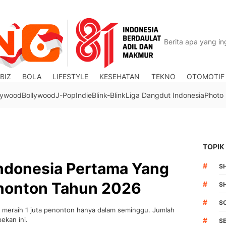
BIZ
BOLA
LIFESTYLE
KESEHATAN
TEKNO
OTOMOTIF
lywood
Bollywood
J-Pop
Indie
Blink-Blink
Liga Dangdut Indonesia
Photo
TOPIK
Indonesia Pertama Yang
#
S
nonton Tahun 2026
#
S
#
S
th meraih 1 juta penonton hanya dalam seminggu. Jumlah
ekan ini.
#
S