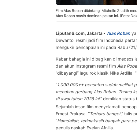
Film Alas Roban dibintangi Michelle Ziudith me
Alas Roban masih dominan pekan ini. (Foto: Do
Liputan6.com, Jakarta -
Alas Roban
yan
Dewanto, resmi jadi film Indonesia per
mengukir pencapaian ini pada Rabu (21/1
Kabar bahagia ini dibagikan di medsos
dan akun Instagram resmi film
Alas Rob
“dibayangi” lagu rok klasik Nike Ardilla,
“
1.000.000++ penonton sudah melihat pe
menahan gerbang Alas Roban. Terima kas
di awal tahun 2026 ini
,” demikian status
Sejumlah insan film menyelamati penca
Ernest Prakasa. “
Terharu banget
,” tulis
“
Hamdallah, terimakasih banyak para pen
penulis naskah Evelyn Afnilia.