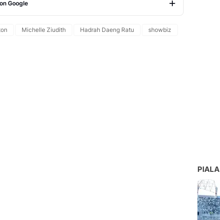
 on Google
Copy Link
ton
Michelle Ziudith
Hadrah Daeng Ratu
showbiz
PIALA