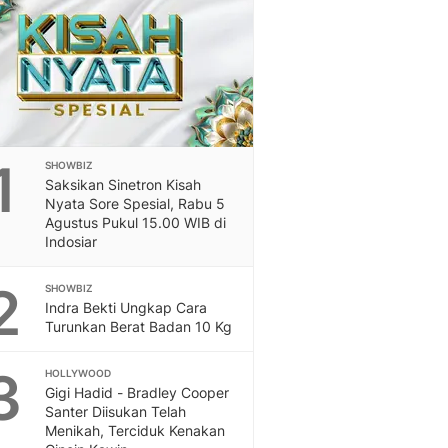
Otosia
Otosia
Spotlight
Berita Terkini, Kabar Te
Dan Dunia - Liputan6.
English
Exploring Knowledge, T
1
SHOWBIZ
En.Liputan6.com
Saksikan Sinetron Kisah
Disabilitas
Nyata Sore Spesial, Rabu 5
Disabilitas Berita Terkini
Agustus Pukul 15.00 WIB di
Indosiar
Harian, Berita Terbaru,
Berita
2
SHOWBIZ
Berita Hari Ini Politik,
Indra Bekti Ungkap Cara
Health
Turunkan Berat Badan 10 Kg
Kabar Berita Terbaru D
Diet, Herbal Terbaik
3
HOLLYWOOD
Sport
Gigi Hadid - Bradley Cooper
Berita Bola Terkini, Ja
Santer Diisukan Telah
Klasemen, Hasil Liga
Menikah, Terciduk Kenakan