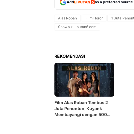
Add
as a preferred source
Alas Roban
Film Horor
1 Juta Penon
Showbiz Liputan6.com
REKOMENDASI
Film Alas Roban Tembus 2
Juta Penonton, Kuyank
Membayangi dengan 500
Ribuan