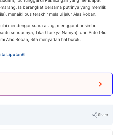
Ziudith), ibu tunggal di Pekalongan yang mendapat
Semarang. Ia berangkat bersama putrinya yang memiliki
a), menaiki bus terakhir melalui jalur Alas Roban.
 mulai mendengar suara asing, menggambar simbol
ibantu sepupunya, Tika (Taskya Namya), dan Anto (Rio
i Alas Roban, Sita menyadari hal buruk.
ita Liputan6
Share