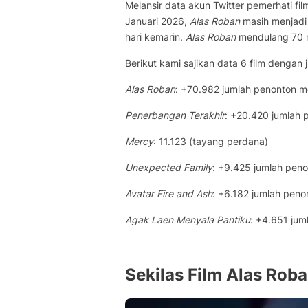
Melansir data akun Twitter pemerhati fi
Januari 2026,
Alas Roban
masih menjadi 
hari kemarin.
Alas Roban
mendulang 70 r
Berikut kami sajikan data 6 film dengan
Alas Roban
: +70.982 jumlah penonton m
Penerbangan Terakhir
: +20.420 jumlah 
Mercy
: 11.123 (tayang perdana)
Unexpected Family
: +9.425 jumlah pen
Avatar Fire and Ash
: +6.182 jumlah pen
Agak Laen Menyala Pantiku
: +4.651 ju
Sekilas Film Alas Rob