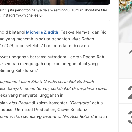
raih 1 juta penonton hanya dalam seminggu. Jumlah showtime film
k. Instagram @michelleziu)
g dibintangi
Michelle Ziudith
, Taskya Namya, dan Rio
tama yang menembus sejuta penonton.
Alas Roban
/2026) atau setelah 7 hari beredar di bioskop.
 lewat unggahan bersama sutradara Hadrah Daeng Ratu
an
sembari mengungah cuplikan adegan ritual yang
 “Bintang Kehidupan.”
rjalanan kelam Sita & Gendis serta ikut Bu Emah
ih banyak teman teman, sudah ikut di perjalanan kami
 teks yang menyertai unggahan ini.
paian
Alas Roban
di kolom komentar. “
Congrats
,” cetus
 produser Unlimited Production, Oswin Bonifanz.
onton dan semua yg terlibat di film Alas Roban
,” imbuh