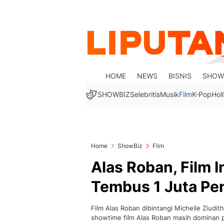
HOME
NEWS
BISNIS
SHOW
SHOWBIZ
Selebritis
Musik
Film
K-Pop
Hol
Home
ShowBiz
Film
Alas Roban, Film 
Tembus 1 Juta Pe
Film Alas Roban dibintangi Michelle Ziudi
showtime film Alas Roban masih dominan p