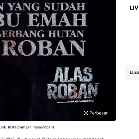
LI
Lipu
Perbesar
 Dok. Instagram @filmalasroban)