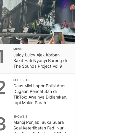
Feeds
Feeds Liputan6: Kumpul
Terbaru Harian
Otosia
Otosia
Spotlight
Berita Terkini, Kabar Te
1
MUSIK
Dan Dunia - Liputan6.
Juicy Luicy Ajak Korban
English
Sakit Hati Nyanyi Bareng di
Exploring Knowledge, T
The Sounds Project Vol 9
En.Liputan6.com
2
Disabilitas
SELEBRITIS
Daus Mini Lapor Polisi Atas
Disabilitas Berita Terkini
Dugaan Pencatutan di
Harian, Berita Terbaru,
TikTok: Awalnya Didiamkan,
Berita
tapi Makin Parah
Berita Hari Ini Politik,
Health
3
SHOWBIZ
Kabar Berita Terbaru D
Manoj Punjabi Buka Suara
Diet, Herbal Terbaik
Soal Keterlibatan Fedi Nuril