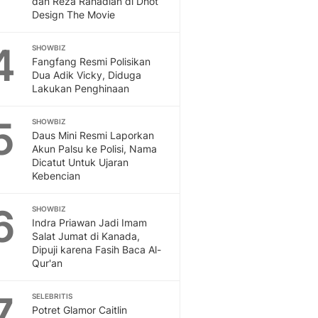
dan Reza Rahadian di Dhot
Sport
Design The Movie
Berita Bola Terkini, Ja
Klasemen, Hasil Liga
4
SHOWBIZ
Fangfang Resmi Polisikan
Dua Adik Vicky, Diduga
Lakukan Penghinaan
5
SHOWBIZ
Daus Mini Resmi Laporkan
Akun Palsu ke Polisi, Nama
Dicatut Untuk Ujaran
Kebencian
6
SHOWBIZ
Indra Priawan Jadi Imam
Salat Jumat di Kanada,
Dipuji karena Fasih Baca Al-
Qur'an
7
SELEBRITIS
Potret Glamor Caitlin