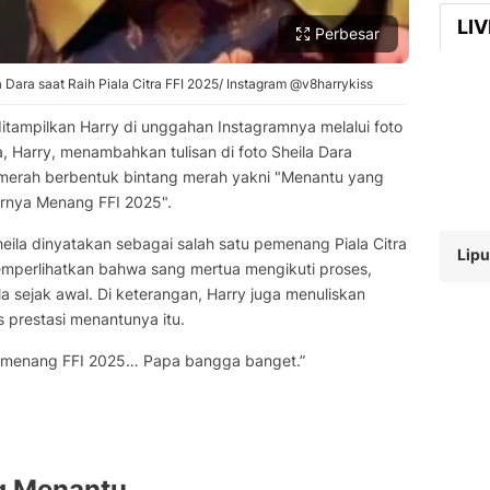
LI
Perbesar
 Dara saat Raih Piala Citra FFI 2025/ Instagram @v8harrykiss
itampilkan Harry di unggahan Instagramnya melalui foto
, Harry, menambahkan tulisan di foto Sheila Dara
f merah berbentuk bintang merah yakni "Menantu yang
irnya Menang FFI 2025".
eila dinyatakan sebagai salah satu pemenang Piala Citra
Lipu
mperlihatkan bahwa sang mertua mengikuti proses,
sejak awal. Di keterangan, Harry juga menuliskan
 prestasi menantunya itu.
ra menang FFI 2025… Papa bangga banget.”
g Menantu