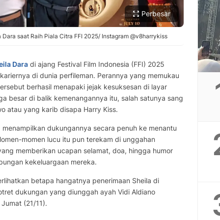
Perbesar
 Dara saat Raih Piala Citra FFI 2025/ Instagram @v8harrykiss
eila Dara
di ajang Festival Film Indonesia (FFI) 2025
 kariernya di dunia perfileman. Perannya yang memukau
ersebut berhasil menapaki jejak kesuksesan di layar
a besar di balik kemenangannya itu, salah satunya sang
o atau yang karib disapa Harry Kiss.
s, menampilkan dukungannya secara penuh ke menantu
Momen-momen lucu itu pun terekam di unggahan
, yang memberikan ucapan selamat, doa, hingga humor
bungan kekeluargaan mereka.
rlihatkan betapa hangatnya penerimaan Sheila di
potret dukungan yang diunggah ayah Vidi Aldiano
Jumat (21/11).