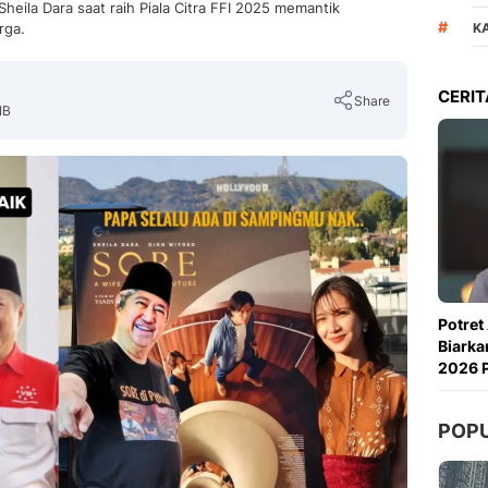
heila Dara saat raih Piala Citra FFI 2025 memantik
#
rga.
K
CERIT
Share
IB
Copy Link
Potret
Biarka
2026 P
POP