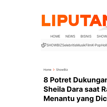
HOME
NEWS
BISNIS
SHOW
SHOWBIZ
Selebritis
Musik
Film
K-Pop
Hol
Home
ShowBiz
8 Potret Dukungan
Sheila Dara saat R
Menantu yang Dic