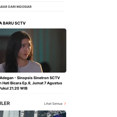
Berita Daerah Dan Peri
Terbaru
ABAR DARI INDOSIAR
Global
Berita Internasional, Sa
A BARU SCTV
Inspiratif, Unik, Dan M
Hot
Hot Liputan6.com Menya
Dan Terbaru
On Off
On Off Liputan6: Sinop
& Berita Bisnis Digital
Islami
Berita & Kajian Islami
 Adegan - Sinopsis Sinetron SCTV
Hikmah - Liputan6
n Hati Bicara Ep.9, Jumat 7 Agustus
Citizen6
ukul 21.20 WIB
Berita Citizen6 - Medi
Liputan6.com
ULER
Opini
Lihat Semua
Opini Liputan6: Analis
Pandang Dan Perspekti