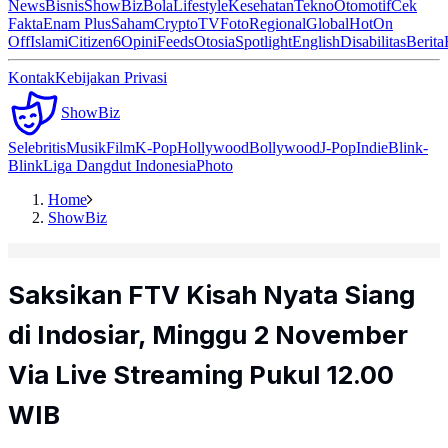
News
Bisnis
ShowBiz
Bola
Lifestyle
Kesehatan
Tekno
Otomotif
Cek
Fakta
Enam Plus
Saham
Crypto
TV
Foto
Regional
Global
Hot
On
Off
Islami
Citizen6
Opini
Feeds
Otosia
Spotlight
English
Disabilitas
Berita
Kontak
Kebijakan Privasi
ShowBiz
Selebritis
Musik
Film
K-Pop
Hollywood
Bollywood
J-Pop
Indie
Blink-
Blink
Liga Dangdut Indonesia
Photo
Home
ShowBiz
Saksikan FTV Kisah Nyata Siang
di Indosiar, Minggu 2 November
Via Live Streaming Pukul 12.00
WIB