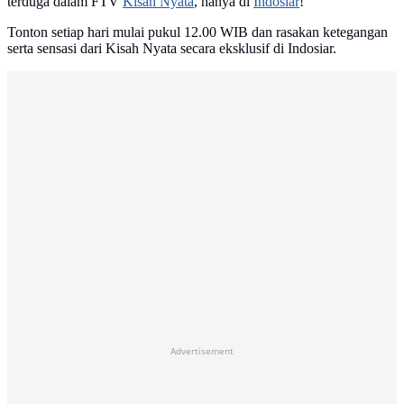
terduga dalam FTV
Kisah Nyata
, hanya di
Indosiar
!
Tonton setiap hari mulai pukul 12.00 WIB dan rasakan ketegangan
serta sensasi dari Kisah Nyata secara eksklusif di Indosiar.
Advertisement