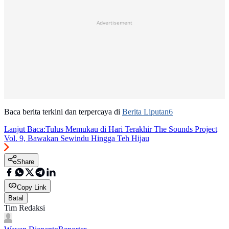
Advertisement
Baca berita terkini dan terpercaya di
Berita Liputan6
Lanjut Baca:
Tulus Memukau di Hari Terakhir The Sounds Project
Vol. 9, Bawakan Sewindu Hingga Teh Hijau
Share
Copy Link
Batal
Tim Redaksi