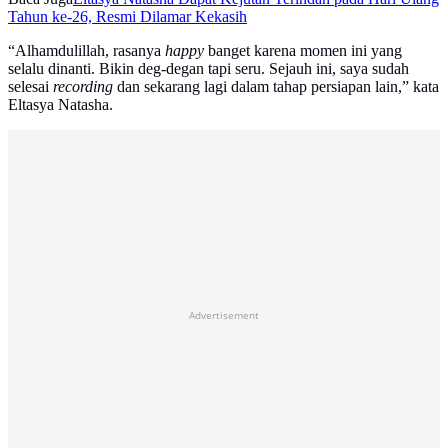
Tahun ke-26, Resmi Dilamar Kekasih
“Alhamdulillah, rasanya
happy
banget karena momen ini yang
selalu dinanti. Bikin deg-degan tapi seru. Sejauh ini, saya sudah
selesai
recording
dan sekarang lagi dalam tahap persiapan lain,” kata
Eltasya Natasha.
Advertisement