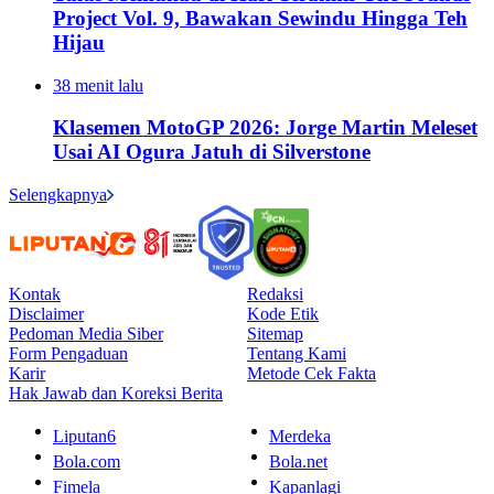
Project Vol. 9, Bawakan Sewindu Hingga Teh
Hijau
38 menit lalu
Klasemen MotoGP 2026: Jorge Martin Meleset
Usai AI Ogura Jatuh di Silverstone
Selengkapnya
Kontak
Redaksi
Disclaimer
Kode Etik
Pedoman Media Siber
Sitemap
Form Pengaduan
Tentang Kami
Karir
Metode Cek Fakta
Hak Jawab dan Koreksi Berita
Liputan6
Merdeka
Bola.com
Bola.net
Fimela
Kapanlagi