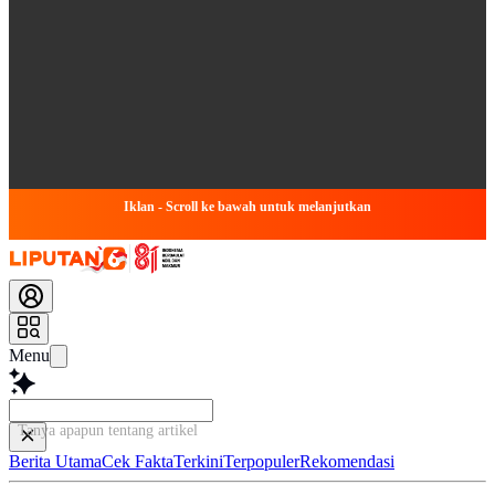
Iklan - Scroll ke bawah untuk melanjutkan
Menu
Tanya apapun tentang artikel ini...
Berita Utama
Cek Fakta
Terkini
Terpopuler
Rekomendasi