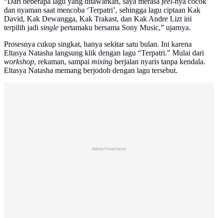
“Dari beberapa lagu yang ditawarkan, saya merasa
feel
-nya cocok
dan nyaman saat mencoba ‘Terpatri’, sehingga lagu ciptaan Kak
David, Kak Dewangga, Kak Trakast, dan Kak Andre Lizt ini
terpilih jadi
single
pertamaku bersama Sony Music,” ujarnya.
Prosesnya cukup singkat, hanya sekitar satu bulan. Ini karena
Eltasya Natasha langsung klik dengan lagu “Terpatri.” Mulai dari
workshop
, rekaman, sampai
mixing
berjalan nyaris tanpa kendala.
Eltasya Natasha memang berjodoh dengan lagu tersebut.
Advertisement