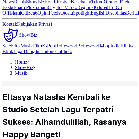
News
Bisnis
ShowBiz
Bola
Lifestyle
Kesehatan
Tekno
Otomotif
Cek
Fakta
Enam Plus
Saham
Crypto
TV
Foto
Regional
Global
Hot
On
Off
Islami
Citizen6
Opini
Feeds
Otosia
Spotlight
English
Disabilitas
Berita
Kontak
Kebijakan Privasi
ShowBiz
Selebritis
Musik
Film
K-Pop
Hollywood
Bollywood
J-Pop
Indie
Blink-
Blink
Liga Dangdut Indonesia
Photo
Home
ShowBiz
Musik
Eltasya Natasha Kembali ke
Studio Setelah Lagu Terpatri
Sukses: Alhamdulillah, Rasanya
Happy Banget!