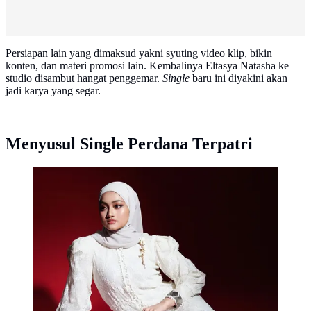
Persiapan lain yang dimaksud yakni syuting video klip, bikin
konten, dan materi promosi lain. Kembalinya Eltasya Natasha ke
studio disambut hangat penggemar.
Single
baru ini diyakini akan
jadi karya yang segar.
Menyusul Single Perdana Terpatri
Eltasya Natasha kembali ke studio rekaman untuk
siapkan single baru. Beberapa bulan sebelumnya, ia
mengharu-biru pencinta musik dengan lagu “Terpatri.”
(Foto: Dok. Manajemen Eltasya Natasha)