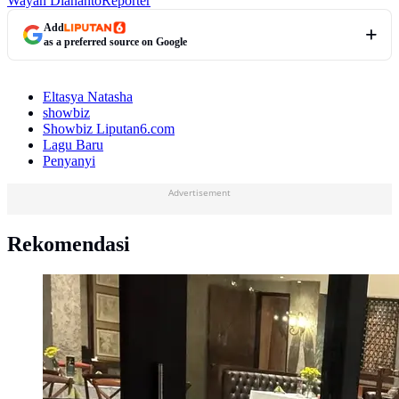
Wayan Diananto
Reporter
Add
as a preferred source on Google
Eltasya Natasha
showbiz
Showbiz Liputan6.com
Lagu Baru
Penyanyi
Advertisement
Rekomendasi