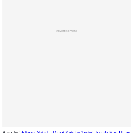
Advertisement
Baca Juga
Eltasya Natasha Dapat Kejutan Terindah pada Hari Ulang