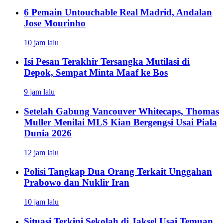
6 Pemain Untouchable Real Madrid, Andalan
Jose Mourinho
10 jam lalu
Isi Pesan Terakhir Tersangka Mutilasi di
Depok, Sempat Minta Maaf ke Bos
9 jam lalu
Setelah Gabung Vancouver Whitecaps, Thomas
Muller Menilai MLS Kian Bergengsi Usai Piala
Dunia 2026
12 jam lalu
Polisi Tangkap Dua Orang Terkait Unggahan
Prabowo dan Nuklir Iran
10 jam lalu
Situasi Terkini Sekolah di Jaksel Usai Temuan