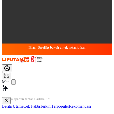
Iklan - Scroll ke bawah untuk melanjutkan
Menu
Tanya apapun tentang ar
Berita Utama
Cek Fakta
Terkini
Terpopuler
Rekomendasi