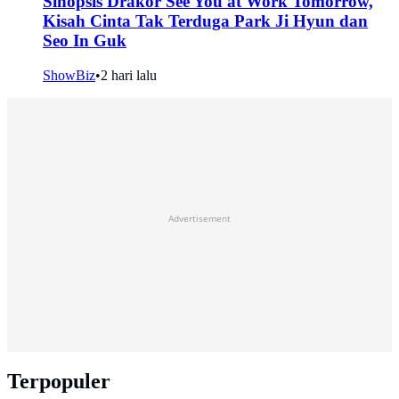
Sinopsis Drakor See You at Work Tomorrow,
Kisah Cinta Tak Terduga Park Ji Hyun dan
Seo In Guk
ShowBiz
•
2 hari lalu
Advertisement
Terpopuler