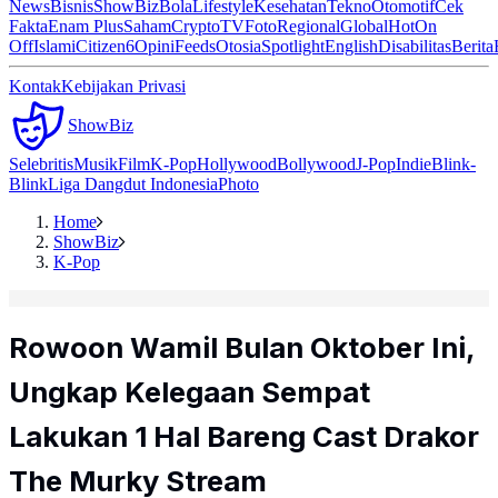
News
Bisnis
ShowBiz
Bola
Lifestyle
Kesehatan
Tekno
Otomotif
Cek
Fakta
Enam Plus
Saham
Crypto
TV
Foto
Regional
Global
Hot
On
Off
Islami
Citizen6
Opini
Feeds
Otosia
Spotlight
English
Disabilitas
Berita
Kontak
Kebijakan Privasi
ShowBiz
Selebritis
Musik
Film
K-Pop
Hollywood
Bollywood
J-Pop
Indie
Blink-
Blink
Liga Dangdut Indonesia
Photo
Home
ShowBiz
K-Pop
Rowoon Wamil Bulan Oktober Ini,
Ungkap Kelegaan Sempat
Lakukan 1 Hal Bareng Cast Drakor
The Murky Stream