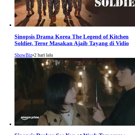
Sinopsis Drama Korea The Legend of Kitchen
Soldier, Teror Masakan Ajaib Tayang di Vidio
ShowBiz
•
2 hari lalu