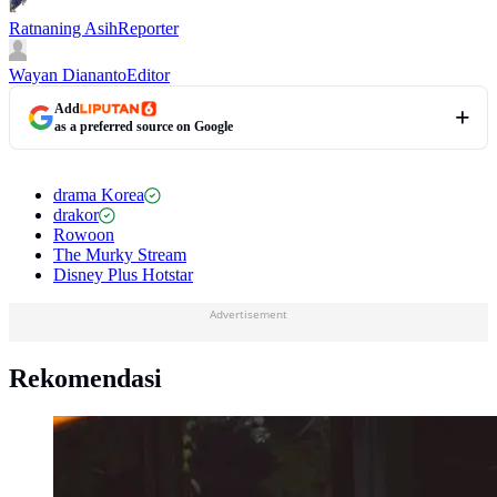
Ratnaning Asih
Reporter
Wayan Diananto
Editor
Add
as a preferred source on Google
drama Korea
drakor
Rowoon
The Murky Stream
Disney Plus Hotstar
Advertisement
Rekomendasi