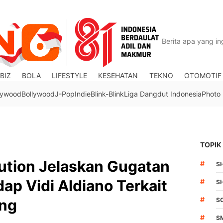
BIZ
BOLA
LIFESTYLE
KESEHATAN
TEKNO
OTOMOTIF
lywood
Bollywood
J-Pop
Indie
Blink-Blink
Liga Dangdut Indonesia
Photo
TOPIK
ution Jelaskan Gugatan
#
S
ap Vidi Aldiano Terkait
#
S
#
ing
S
#
S