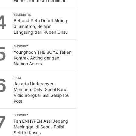
Finansial Industri Perfilman
Sport
Berita Bola Terkini, Ja
4
Klasemen, Hasil Liga
SELEBRITIS
Betrand Peto Debut Akting
di Sinetron, Belajar
Langsung dari Ruben Onsu
5
SHOWBIZ
Younghoon THE BOYZ Teken
Kontrak Akting dengan
Namoo Actors
6
FILM
Jakarta Undercover:
Members Only, Serial Baru
Vidio Bongkar Sisi Gelap Ibu
Kota
7
SHOWBIZ
Fan ENHYPEN Asal Jepang
Meninggal di Seoul, Polisi
Selidiki Kasus