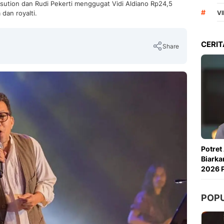
sution dan Rudi Pekerti menggugat Vidi Aldiano Rp24,5
#
 dan royalti.
VI
CERIT
Share
Copy Link
Potret
Biarka
2026 P
POP