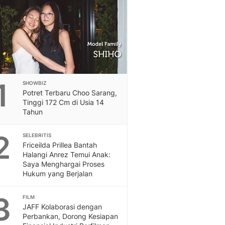
Feeds
Feeds Liputan6: Kumpul
Terbaru Harian
Otosia
Otosia
Spotlight
Berita Terkini, Kabar Te
1
SHOWBIZ
Dan Dunia - Liputan6.
Potret Terbaru Choo Sarang,
English
Tinggi 172 Cm di Usia 14
Exploring Knowledge, T
Tahun
En.Liputan6.com
2
Disabilitas
SELEBRITIS
Friceilda Prillea Bantah
Disabilitas Berita Terkini
Halangi Anrez Temui Anak:
Harian, Berita Terbaru,
Saya Menghargai Proses
Berita
Hukum yang Berjalan
Berita Hari Ini Politik,
Health
3
FILM
Kabar Berita Terbaru D
JAFF Kolaborasi dengan
Diet, Herbal Terbaik
Perbankan, Dorong Kesiapan