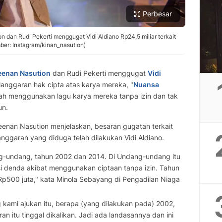
Perbesar
 dan Rudi Pekerti menggugat Vidi Aldiano Rp24,5 miliar terkait
ber: Instagram/kinan_nasution)
eenan Nasution
dan Rudi Pekerti menggugat
Vidi
langgaran hak cipta atas karya mereka, "
Nuansa
telah menggunakan lagu karya mereka tanpa izin dan tak
un.
enan Nasution menjelaskan, besaran gugatan terkait
langgaran yang diduga telah dilakukan Vidi Aldiano.
g-undang, tahun 2002 dan 2014. Di Undang-undang itu
 denda akibat menggunakan ciptaan tanpa izin. Tahun
a Rp500 juta," kata Minola Sebayang di Pengadilan Niaga
ng kami ajukan itu, berapa (yang dilakukan pada) 2002,
n itu tinggal dikalikan. Jadi ada landasannya dan ini