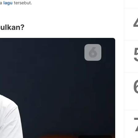
ta
lagu
tersebut.
bulkan?