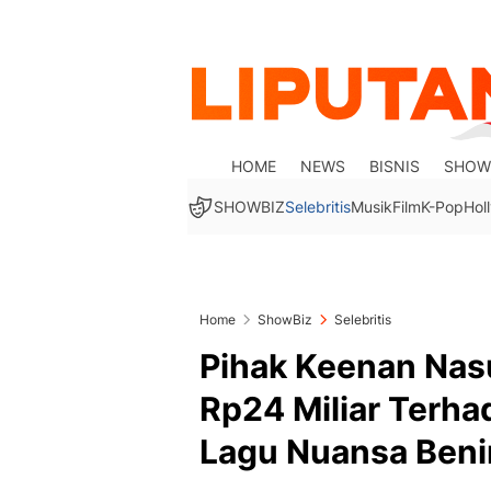
HOME
NEWS
BISNIS
SHOW
SHOWBIZ
Selebritis
Musik
Film
K-Pop
Hol
Home
ShowBiz
Selebritis
Pihak Keenan Nas
Rp24 Miliar Terhad
Lagu Nuansa Ben