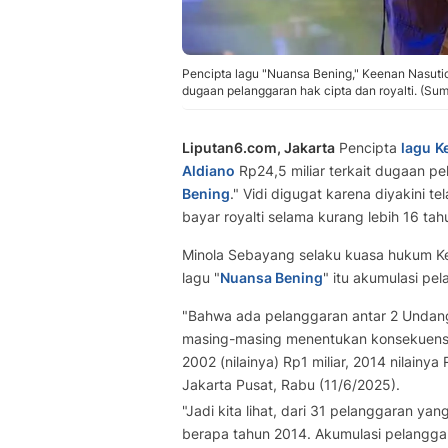
Pencipta lagu "Nuansa Bening," Keenan Nasution
dugaan pelanggaran hak cipta dan royalti. (Sum
Liputan6.com, Jakarta
Pencipta
lagu
K
Aldiano
Rp24,5 miliar terkait dugaan pe
Bening
." Vidi digugat karena diyakini 
bayar royalti selama kurang lebih 16 tah
Minola Sebayang selaku kuasa hukum Ke
lagu "
Nuansa Bening
" itu akumulasi pe
"Bahwa ada pelanggaran antar 2 Undan
masing-masing menentukan konsekuensi
2002 (nilainya) Rp1 miliar, 2014 nilainy
Jakarta Pusat, Rabu (11/6/2025).
"Jadi kita lihat, dari 31 pelanggaran ya
berapa tahun 2014. Akumulasi pelanggara