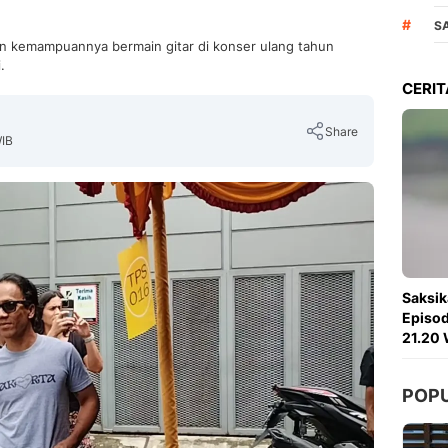
#
S
 kemampuannya bermain gitar di konser ulang tahun
.
CERIT
Share
WIB
Copy Link
Saksik
Episod
21.20 
POP