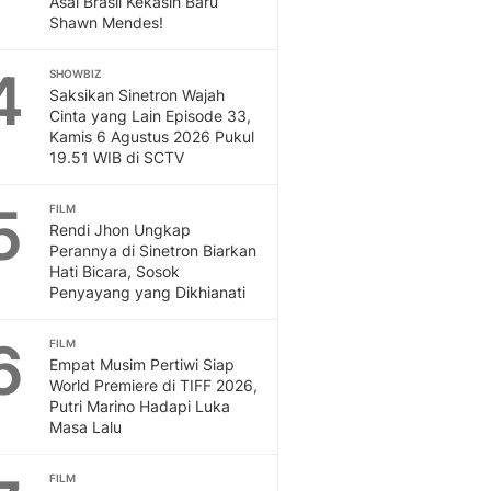
Asal Brasil Kekasih Baru
Sport
Shawn Mendes!
Berita Bola Terkini, Ja
Klasemen, Hasil Liga
4
SHOWBIZ
Saksikan Sinetron Wajah
Cinta yang Lain Episode 33,
Kamis 6 Agustus 2026 Pukul
19.51 WIB di SCTV
5
FILM
Rendi Jhon Ungkap
Perannya di Sinetron Biarkan
Hati Bicara, Sosok
Penyayang yang Dikhianati
6
FILM
Empat Musim Pertiwi Siap
World Premiere di TIFF 2026,
Putri Marino Hadapi Luka
Masa Lalu
FILM