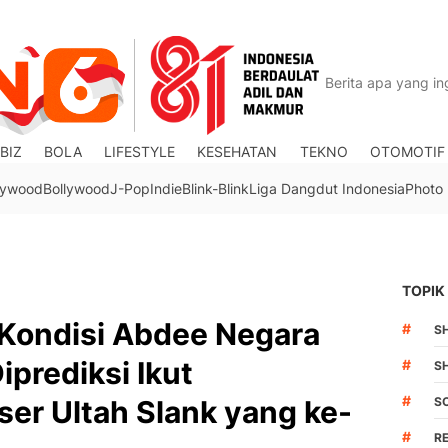
BIZ
BOLA
LIFESTYLE
KESEHATAN
TEKNO
OTOMOTIF
lywood
Bollywood
J-Pop
Indie
Blink-Blink
Liga Dangdut Indonesia
Photo
TOPIK
 Kondisi Abdee Negara
#
S
prediksi Ikut
#
S
#
er Ultah Slank yang ke-
S
#
R