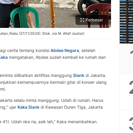
Perbesar
tan, Rabu (27/11/2024). (Dok. via M. Altaf Jauhar)
gi cerita tentang kondisi
Abdee Negara
, setelah
Kaka
mengatakan, Abdee sudah kembali ke rumah dan
meminta dilibatkan aktifitas manggung
Slank
di Jakarta.
njukkan kemampuannya bermain gitar di konser ulang
ti.
Jakarta selalu minta manggung. Udah di rumah. Harus
ng," ujar
Kaka Slank
di Kawasan Duren Tiga, Jakarta
ke 41). Udah oke ria, asik lah," Kaka menambahkan.