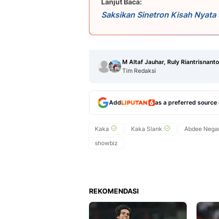
Lanjut Baca:
Saksikan Sinetron Kisah Nyata
di Indosiar
M Altaf Jauhar, Ruly Riantrisnanto
Tim Redaksi
Add
as a preferred source
Kaka
Kaka Slank
Abdee Nega
showbiz
REKOMENDASI