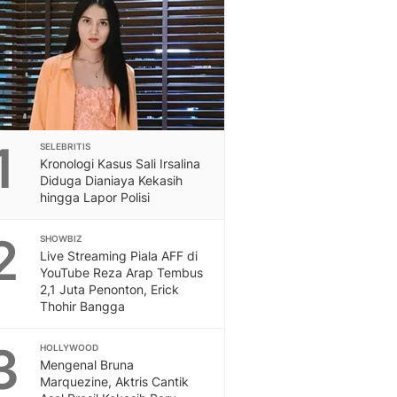
Feeds
Feeds Liputan6: Kumpul
Terbaru Harian
Otosia
Otosia
Spotlight
Berita Terkini, Kabar Te
1
SELEBRITIS
Dan Dunia - Liputan6.
Kronologi Kasus Sali Irsalina
English
Diduga Dianiaya Kekasih
Exploring Knowledge, T
hingga Lapor Polisi
En.Liputan6.com
2
Disabilitas
SHOWBIZ
Live Streaming Piala AFF di
Disabilitas Berita Terkini
YouTube Reza Arap Tembus
Harian, Berita Terbaru,
2,1 Juta Penonton, Erick
Berita
Thohir Bangga
Berita Hari Ini Politik,
Health
3
HOLLYWOOD
Kabar Berita Terbaru D
Mengenal Bruna
Diet, Herbal Terbaik
Marquezine, Aktris Cantik