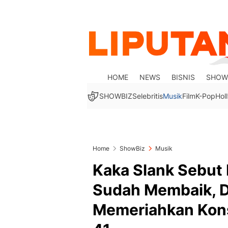
HOME
NEWS
BISNIS
SHOW
SHOWBIZ
Selebritis
Musik
Film
K-Pop
Hol
Home
ShowBiz
Musik
Kaka Slank Sebut
Sudah Membaik, Di
Memeriahkan Kons