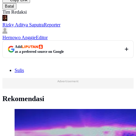
Batal
Tim Redaksi
Rizky Aditya Saputra
Reporter
Hernowo Anggie
Editor
Add
as a preferred source on Google
Sulis
Advertisement
Rekomendasi