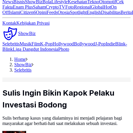
News
Bisnis
ShowBiz
Bola
Lifestyle
Kesehatan
Tekno
Otomotif
Cek
Fakta
Enam Plus
Saham
Crypto
TV
Foto
Regional
Global
Hot
On
Off
Islami
Citizen6
Opini
Feeds
Otosia
Spotlight
English
Disabilitas
Berita
Kontak
Kebijakan Privasi
ShowBiz
Selebritis
Musik
Film
K-Pop
Hollywood
Bollywood
J-Pop
Indie
Blink-
Blink
Liga Dangdut Indonesia
Photo
Home
ShowBiz
Selebritis
Sulis Ingin Bikin Kapok Pelaku
Investasi Bodong ‎
Sulis berharap kasus yang dialaminya ini menjadi pelajaran bagi
masyarakat agar berhati-hati saat melakukan sebuah investasi.