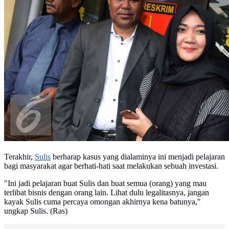
Terakhir,
Sulis
berharap kasus yang dialaminya ini menjadi pelajaran
bagi masyarakat agar berhati-hati saat melakukan sebuah investasi.
"Ini jadi pelajaran buat Sulis dan buat semua (orang) yang mau
terlibat bisnis dengan orang lain. Lihat dulu legalitasnya, jangan
kayak Sulis cuma percaya omongan akhirnya kena batunya,"
ungkap Sulis. (Ras)‎