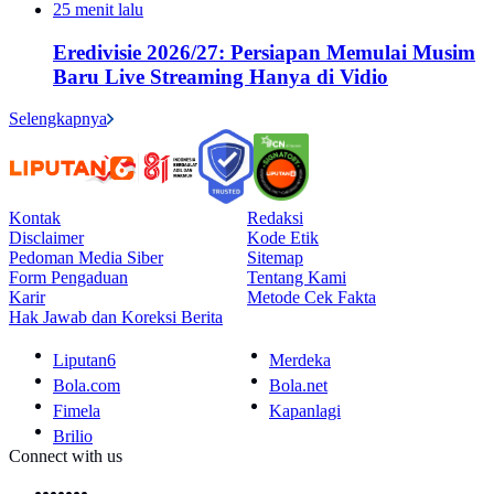
25 menit lalu
Eredivisie 2026/27: Persiapan Memulai Musim
Baru Live Streaming Hanya di Vidio
Selengkapnya
Kontak
Redaksi
Disclaimer
Kode Etik
Pedoman Media Siber
Sitemap
Form Pengaduan
Tentang Kami
Karir
Metode Cek Fakta
Hak Jawab dan Koreksi Berita
Liputan6
Merdeka
Bola.com
Bola.net
Fimela
Kapanlagi
Brilio
Connect with us