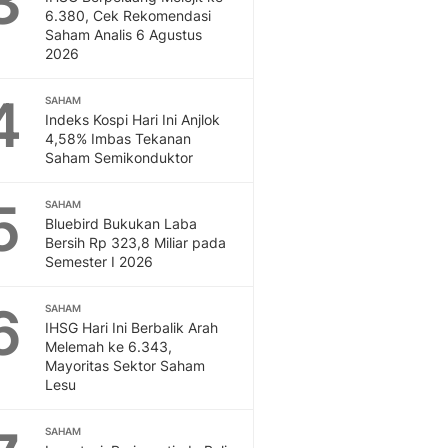
3
Feeds
6.380, Cek Rekomendasi
Saham Analis 6 Agustus
Feeds Liputan6: Kumpul
2026
Terbaru Harian
Otosia
4
SAHAM
Otosia
Indeks Kospi Hari Ini Anjlok
Spotlight
4,58% Imbas Tekanan
Berita Terkini, Kabar Te
Saham Semikonduktor
Dan Dunia - Liputan6.
English
5
SAHAM
Exploring Knowledge, T
Bluebird Bukukan Laba
Bersih Rp 323,8 Miliar pada
En.Liputan6.com
Semester I 2026
Disabilitas
Disabilitas Berita Terkini
6
SAHAM
Harian, Berita Terbaru,
IHSG Hari Ini Berbalik Arah
Berita
Melemah ke 6.343,
Berita Hari Ini Politik,
Mayoritas Sektor Saham
Health
Lesu
Kabar Berita Terbaru D
Diet, Herbal Terbaik
SAHAM