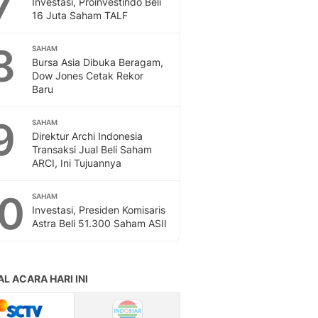
7
Investasi, Proinvestindo Beli
Sport
16 Juta Saham TALF
Berita Bola Terkini, Ja
Klasemen, Hasil Liga
8
SAHAM
Bursa Asia Dibuka Beragam,
Dow Jones Cetak Rekor
Baru
9
SAHAM
Direktur Archi Indonesia
Transaksi Jual Beli Saham
ARCI, Ini Tujuannya
10
SAHAM
Investasi, Presiden Komisaris
Astra Beli 51.300 Saham ASII