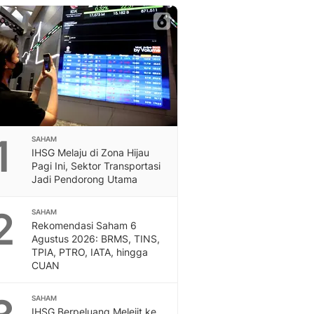
Berita Daerah Dan Peri
Terbaru
Global
Berita Internasional, Sa
Inspiratif, Unik, Dan M
Hot
Hot Liputan6.com Menya
Dan Terbaru
On Off
1
SAHAM
On Off Liputan6: Sinop
IHSG Melaju di Zona Hijau
& Berita Bisnis Digital
Pagi Ini, Sektor Transportasi
Jadi Pendorong Utama
Islami
Berita & Kajian Islami
2
Hikmah - Liputan6
SAHAM
Rekomendasi Saham 6
Citizen6
Agustus 2026: BRMS, TINS,
Berita Citizen6 - Medi
TPIA, PTRO, IATA, hingga
Liputan6.com
CUAN
Opini
Opini Liputan6: Analis
SAHAM
Pandang Dan Perspekti
IHSG Berpeluang Melejit ke