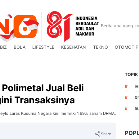
BIZ
BOLA
LIFESTYLE
KESEHATAN
TEKNO
OTOMOTIF
TOPIK
Polimetal Jual Beli
#
I
ni Transaksinya
#
DI
#
B
Aeylo Laras Kusuma Negara kini memiliki 1,69% saham DRMA.
POP
Share